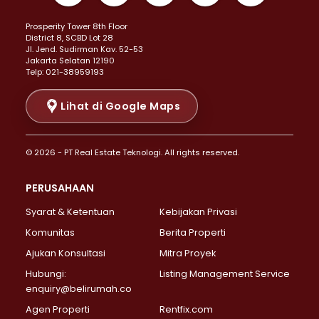
Properti Dijual di Kemayoran >
Prosperity Tower 8th Floor
Properti Dijual di Menteng >
District 8, SCBD Lot 28
Properti Dijual di Senen >
JI. Jend. Sudirman Kav. 52-53
Jakarta Selatan 12190
Properti Dijual di Tanah Abang >
Telp: 021-38959193
Properti Dijual di Cikini >
Properti Dijual di Kramat >
Lihat di Google Maps
Properti Dijual di Pasar Baru >
Properti Dijual di Bendungan Hilir >
© 2026 - PT Real Estate Teknologi. All rights reserved.
Properti Dijual di Jakarta Selatan >
Properti Dijual di Cilandak >
PERUSAHAAN
Properti Dijual di Lebak Bulus >
Syarat & Ketentuan
Kebijakan Privasi
Properti Dijual di Gandaria Selatan >
Properti Dijual di Pondok Labu >
Komunitas
Berita Properti
Properti Dijual di Cipete Selatan >
Ajukan Konsultasi
Mitra Proyek
Properti Dijual di Jagakarsa >
Hubungi:
Listing Management Service
Properti Dijual di Lenteng Agung >
enquiry@belirumah.co
Properti Dijual di Senayan >
Agen Properti
Rentfix.com
Properti Dijual di Pondok Pinang >