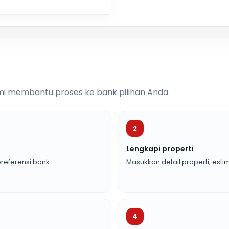
i membantu proses ke bank pilihan Anda.
2
Lengkapi properti
referensi bank.
Masukkan detail properti, estim
4