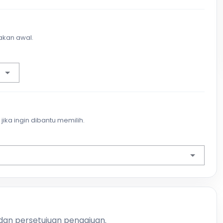
akan awal.
jika ingin dibantu memilih.
 dan persetujuan pengajuan.