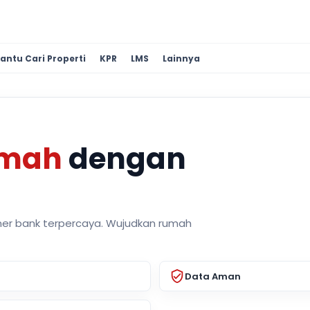
antu Cari Properti
KPR
LMS
Lainnya
umah
dengan
ner bank terpercaya. Wujudkan rumah
Data Aman