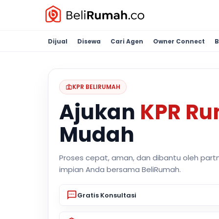
Dijual
Disewa
Cari Agen
Owner Connect
B
KPR BELIRUMAH
Ajukan
KPR R
Mudah
Proses cepat, aman, dan dibantu oleh part
impian Anda bersama BeliRumah.
Gratis Konsultasi