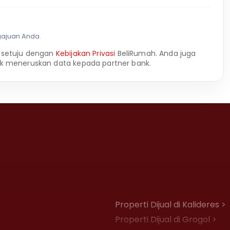
gajuan Anda.
 setuju dengan
Kebijakan Privasi
BeliRumah. Anda juga
k meneruskan data kepada partner bank.
Properti Dijual di Kalideres >
Properti Dijual di Grogol >