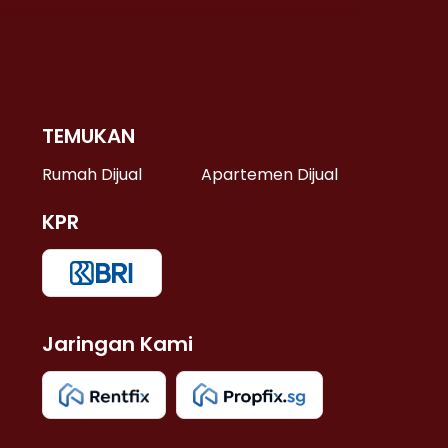
TEMUKAN
 >
Rumah Dijual
Apartemen Dijual
KPR
>
 >
Jaringan Kami
u >
>
 Lama >