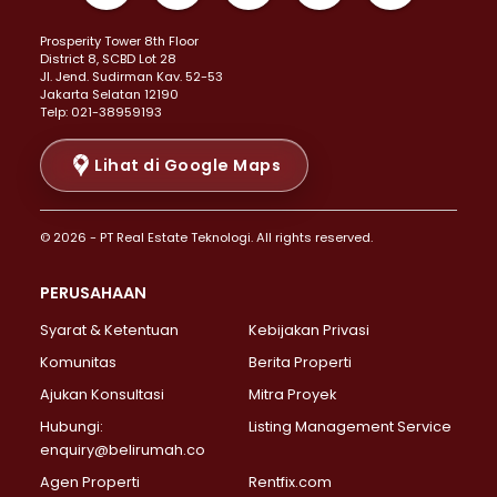
Properti Dijual di Kemayoran >
Prosperity Tower 8th Floor
Properti Dijual di Menteng >
District 8, SCBD Lot 28
Properti Dijual di Senen >
JI. Jend. Sudirman Kav. 52-53
Jakarta Selatan 12190
Properti Dijual di Tanah Abang >
Telp: 021-38959193
Properti Dijual di Cikini >
Properti Dijual di Kramat >
Lihat di Google Maps
Properti Dijual di Pasar Baru >
Properti Dijual di Bendungan Hilir >
© 2026 - PT Real Estate Teknologi. All rights reserved.
Properti Dijual di Jakarta Selatan >
Properti Dijual di Cilandak >
PERUSAHAAN
Properti Dijual di Lebak Bulus >
Syarat & Ketentuan
Kebijakan Privasi
Properti Dijual di Gandaria Selatan >
Properti Dijual di Pondok Labu >
Komunitas
Berita Properti
Properti Dijual di Cipete Selatan >
Ajukan Konsultasi
Mitra Proyek
Properti Dijual di Jagakarsa >
Hubungi:
Listing Management Service
Properti Dijual di Lenteng Agung >
enquiry@belirumah.co
Properti Dijual di Senayan >
Agen Properti
Rentfix.com
Properti Dijual di Pondok Pinang >