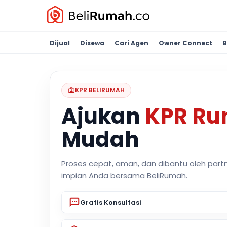
Dijual
Disewa
Cari Agen
Owner Connect
B
KPR BELIRUMAH
Ajukan
KPR R
Mudah
Proses cepat, aman, dan dibantu oleh part
impian Anda bersama BeliRumah.
Gratis Konsultasi