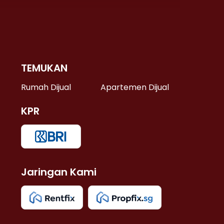
TEMUKAN
 >
Rumah Dijual
Apartemen Dijual
KPR
>
 >
Jaringan Kami
u >
>
 Lama >