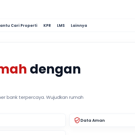
antu Cari Properti
KPR
LMS
Lainnya
umah
dengan
ner bank terpercaya. Wujudkan rumah
Data Aman