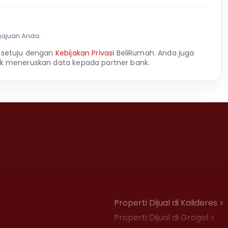
gajuan Anda.
 setuju dengan
Kebijakan Privasi
BeliRumah. Anda juga
k meneruskan data kepada partner bank.
Properti Dijual di Kalideres >
Properti Dijual di Grogol >