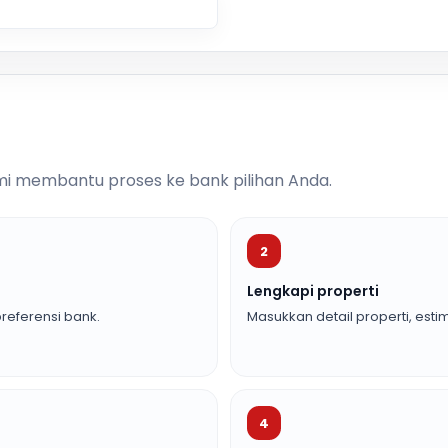
i membantu proses ke bank pilihan Anda.
2
Lengkapi properti
referensi bank.
Masukkan detail properti, estim
4