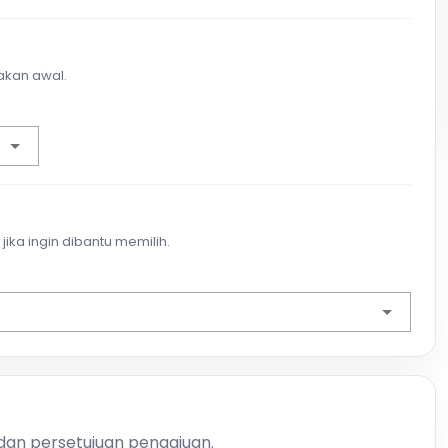
akan awal.
jika ingin dibantu memilih.
 dan persetujuan pengajuan.