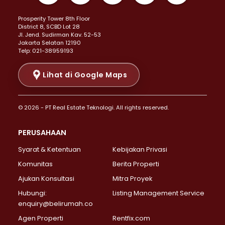
Properti Dijual di Kemayoran >
Prosperity Tower 8th Floor
Properti Dijual di Menteng >
District 8, SCBD Lot 28
Properti Dijual di Senen >
JI. Jend. Sudirman Kav. 52-53
Jakarta Selatan 12190
Properti Dijual di Tanah Abang >
Telp: 021-38959193
Properti Dijual di Cikini >
Properti Dijual di Kramat >
Lihat di Google Maps
Properti Dijual di Pasar Baru >
Properti Dijual di Bendungan Hilir >
© 2026 - PT Real Estate Teknologi. All rights reserved.
Properti Dijual di Jakarta Selatan >
Properti Dijual di Cilandak >
PERUSAHAAN
Properti Dijual di Lebak Bulus >
Syarat & Ketentuan
Kebijakan Privasi
Properti Dijual di Gandaria Selatan >
Properti Dijual di Pondok Labu >
Komunitas
Berita Properti
Properti Dijual di Cipete Selatan >
Ajukan Konsultasi
Mitra Proyek
Properti Dijual di Jagakarsa >
Hubungi:
Listing Management Service
Properti Dijual di Lenteng Agung >
enquiry@belirumah.co
Properti Dijual di Senayan >
Agen Properti
Rentfix.com
Properti Dijual di Pondok Pinang >