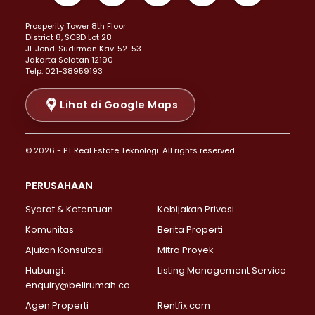
Properti Dijual di Kemayoran >
Prosperity Tower 8th Floor
Properti Dijual di Menteng >
District 8, SCBD Lot 28
Properti Dijual di Senen >
JI. Jend. Sudirman Kav. 52-53
Jakarta Selatan 12190
Properti Dijual di Tanah Abang >
Telp: 021-38959193
Properti Dijual di Cikini >
Properti Dijual di Kramat >
Lihat di Google Maps
Properti Dijual di Pasar Baru >
Properti Dijual di Bendungan Hilir >
© 2026 - PT Real Estate Teknologi. All rights reserved.
Properti Dijual di Jakarta Selatan >
Properti Dijual di Cilandak >
PERUSAHAAN
Properti Dijual di Lebak Bulus >
Syarat & Ketentuan
Kebijakan Privasi
Properti Dijual di Gandaria Selatan >
Properti Dijual di Pondok Labu >
Komunitas
Berita Properti
Properti Dijual di Cipete Selatan >
Ajukan Konsultasi
Mitra Proyek
Properti Dijual di Jagakarsa >
Hubungi:
Listing Management Service
Properti Dijual di Lenteng Agung >
enquiry@belirumah.co
Properti Dijual di Senayan >
Agen Properti
Rentfix.com
Properti Dijual di Pondok Pinang >