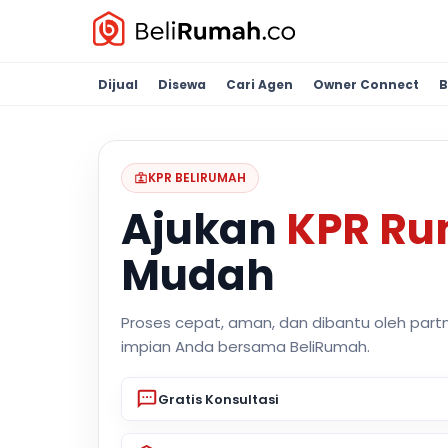
Dijual
Disewa
Cari Agen
Owner Connect
B
KPR BELIRUMAH
Ajukan
KPR R
Mudah
Proses cepat, aman, dan dibantu oleh part
impian Anda bersama BeliRumah.
Gratis Konsultasi