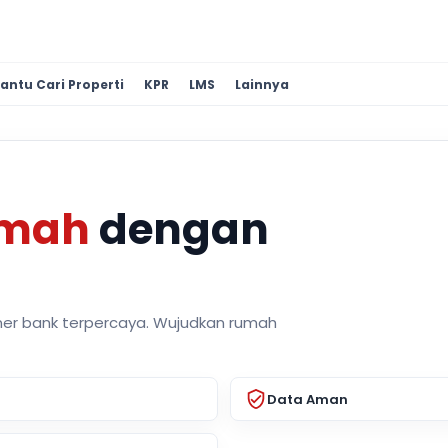
antu Cari Properti
KPR
LMS
Lainnya
umah
dengan
ner bank terpercaya. Wujudkan rumah
Data Aman