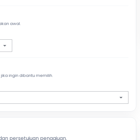
akan awal.
jika ingin dibantu memilih.
 dan persetujuan pengajuan.