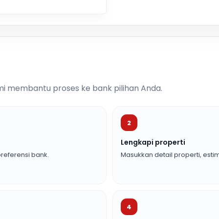
i membantu proses ke bank pilihan Anda.
2
Lengkapi properti
referensi bank.
Masukkan detail properti, estim
4