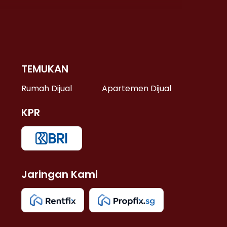
TEMUKAN
 >
Rumah Dijual
Apartemen Dijual
KPR
>
 >
Jaringan Kami
u >
>
 Lama >