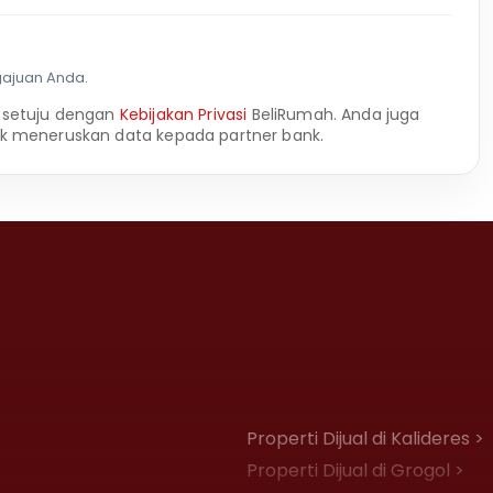
gajuan Anda.
 setuju dengan
Kebijakan Privasi
BeliRumah. Anda juga
k meneruskan data kepada partner bank.
Properti Dijual di Kalideres >
Properti Dijual di Grogol >