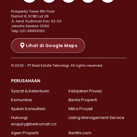
Properti Dijual di Kemayoran >
Prosperity Tower 8th Floor
Properti Dijual di Menteng >
District 8, SCBD Lot 28
Properti Dijual di Senen >
JI. Jend. Sudirman Kav. 52-53
Jakarta Selatan 12190
Properti Dijual di Tanah Abang >
Telp: 021-38959193
Properti Dijual di Cikini >
Properti Dijual di Kramat >
Lihat di Google Maps
Properti Dijual di Pasar Baru >
Properti Dijual di Bendungan Hilir >
© 2026 - PT Real Estate Teknologi. All rights reserved.
Properti Dijual di Jakarta Selatan >
Properti Dijual di Cilandak >
PERUSAHAAN
Properti Dijual di Lebak Bulus >
Syarat & Ketentuan
Kebijakan Privasi
Properti Dijual di Gandaria Selatan >
Properti Dijual di Pondok Labu >
Komunitas
Berita Properti
Properti Dijual di Cipete Selatan >
Ajukan Konsultasi
Mitra Proyek
Properti Dijual di Jagakarsa >
Hubungi:
Listing Management Service
Properti Dijual di Lenteng Agung >
enquiry@belirumah.co
Properti Dijual di Senayan >
Agen Properti
Rentfix.com
Properti Dijual di Pondok Pinang >