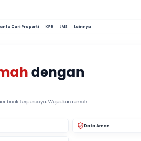
antu Cari Properti
KPR
LMS
Lainnya
umah
dengan
ner bank terpercaya. Wujudkan rumah
Data Aman