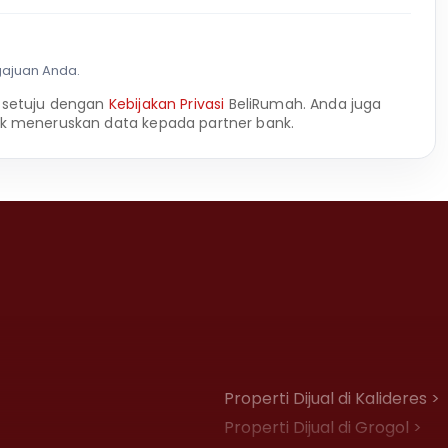
gajuan Anda.
 setuju dengan
Kebijakan Privasi
BeliRumah. Anda juga
k meneruskan data kepada partner bank.
Properti Dijual di Kalideres >
Properti Dijual di Grogol >