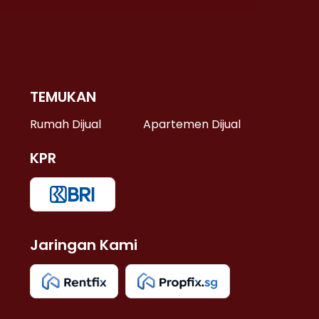
TEMUKAN
 >
Rumah Dijual
Apartemen Dijual
KPR
>
 >
Jaringan Kami
u >
>
 Lama >