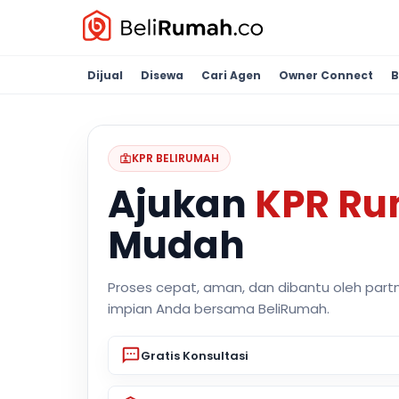
Dijual
Disewa
Cari Agen
Owner Connect
B
KPR BELIRUMAH
Ajukan
KPR R
Mudah
Proses cepat, aman, dan dibantu oleh part
impian Anda bersama BeliRumah.
Gratis Konsultasi