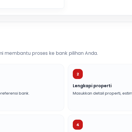
i membantu proses ke bank pilihan Anda.
2
Lengkapi properti
referensi bank.
Masukkan detail properti, estim
4