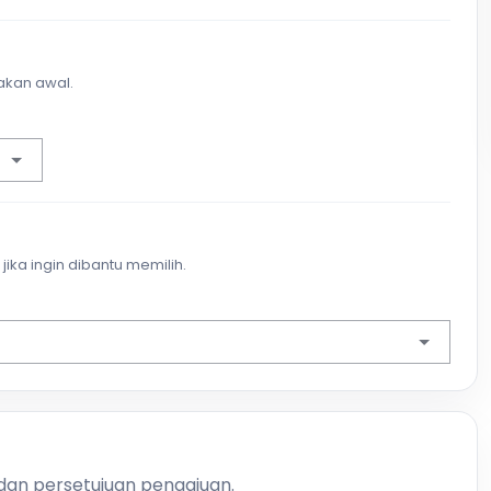
akan awal.
jika ingin dibantu memilih.
 dan persetujuan pengajuan.