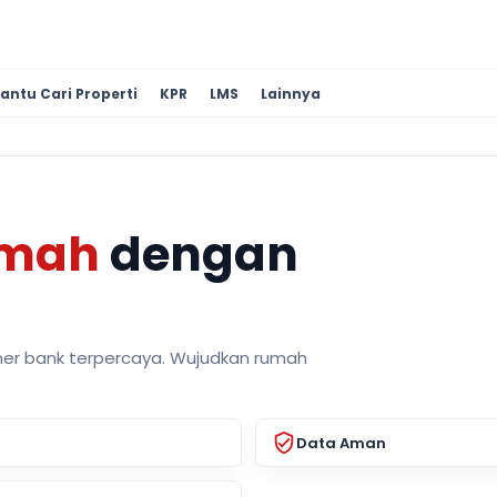
antu Cari Properti
KPR
LMS
Lainnya
umah
dengan
ner bank terpercaya. Wujudkan rumah
Data Aman