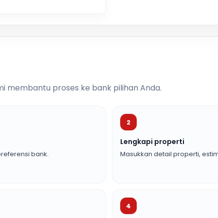
i membantu proses ke bank pilihan Anda.
2
Lengkapi properti
referensi bank.
Masukkan detail properti, estim
4