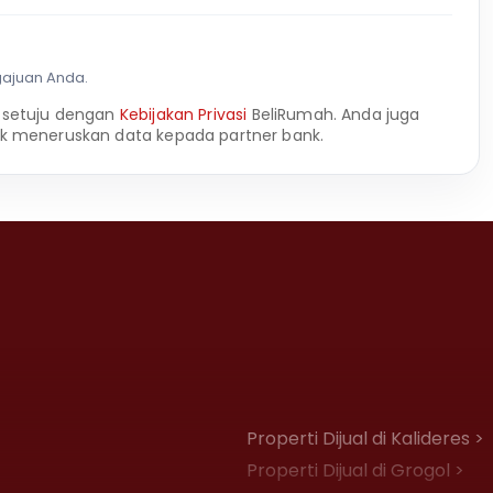
gajuan Anda.
 setuju dengan
Kebijakan Privasi
BeliRumah. Anda juga
k meneruskan data kepada partner bank.
Properti Dijual di Kalideres >
Properti Dijual di Grogol >