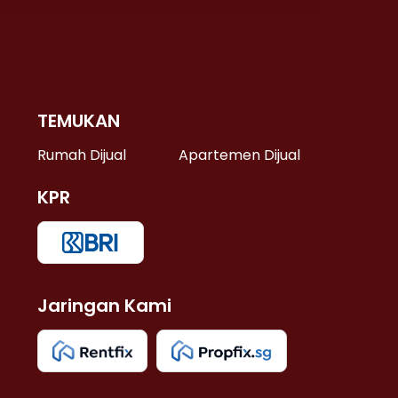
TEMUKAN
 >
Rumah Dijual
Apartemen Dijual
KPR
>
 >
Jaringan Kami
u >
>
 Lama >