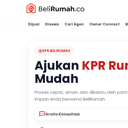
Dijual
Disewa
Cari Agen
Owner Connect
B
KPR BELIRUMAH
Ajukan
KPR R
Mudah
Proses cepat, aman, dan dibantu oleh part
impian Anda bersama BeliRumah.
Gratis Konsultasi