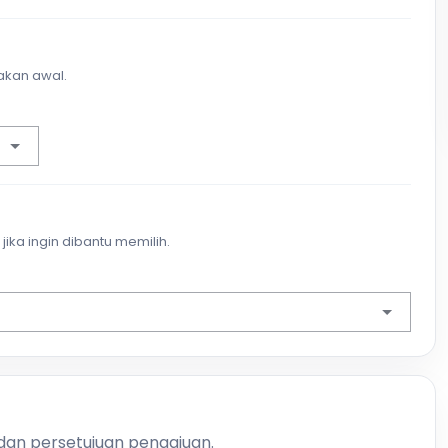
akan awal.
jika ingin dibantu memilih.
 dan persetujuan pengajuan.