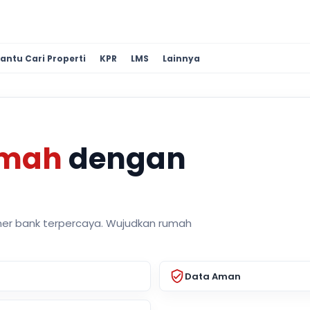
antu Cari Properti
KPR
LMS
Lainnya
umah
dengan
ner bank terpercaya. Wujudkan rumah
Data Aman