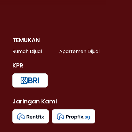
TEMUKAN
 >
Rumah Dijual
Apartemen Dijual
KPR
>
 >
Jaringan Kami
u >
>
 Lama >