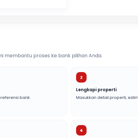
i membantu proses ke bank pilihan Anda.
2
Lengkapi properti
referensi bank.
Masukkan detail properti, estim
4