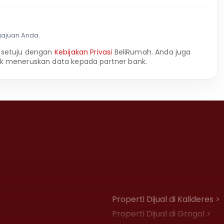
gajuan Anda.
 setuju dengan
Kebijakan Privasi
BeliRumah. Anda juga
k meneruskan data kepada partner bank.
Properti Dijual di Kalideres >
Properti Dijual di Grogol >