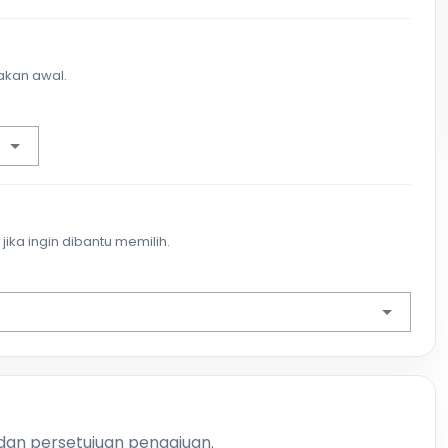
akan awal.
jika ingin dibantu memilih.
 dan persetujuan pengajuan.