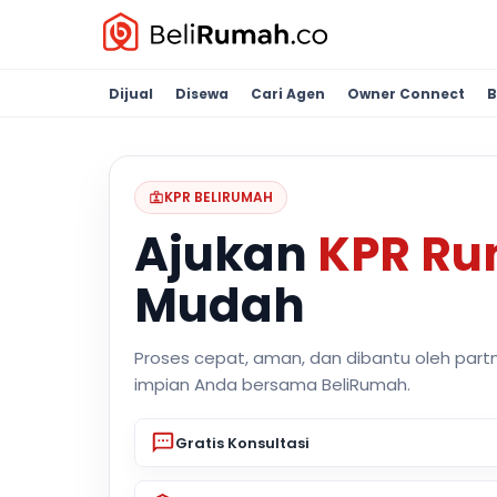
Dijual
Disewa
Cari Agen
Owner Connect
B
KPR BELIRUMAH
Ajukan
KPR R
Mudah
Proses cepat, aman, dan dibantu oleh part
impian Anda bersama BeliRumah.
Gratis Konsultasi