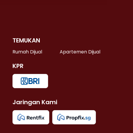
TEMUKAN
 >
Rumah Dijual
Apartemen Dijual
KPR
>
 >
Jaringan Kami
u >
>
 Lama >