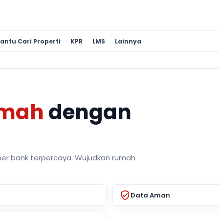
antu Cari Properti
KPR
LMS
Lainnya
umah
dengan
ner bank terpercaya. Wujudkan rumah
Data Aman