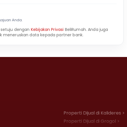
gajuan Anda.
 setuju dengan
Kebijakan Privasi
BeliRumah. Anda juga
k meneruskan data kepada partner bank.
Properti Dijual di Kalideres >
Properti Dijual di Grogol >