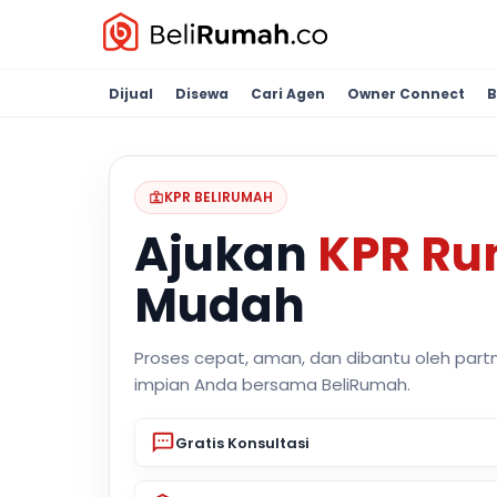
Dijual
Disewa
Cari Agen
Owner Connect
B
KPR BELIRUMAH
Ajukan
KPR R
Mudah
Proses cepat, aman, dan dibantu oleh part
impian Anda bersama BeliRumah.
Gratis Konsultasi