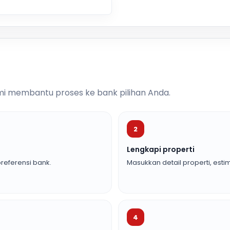
i membantu proses ke bank pilihan Anda.
2
Lengkapi properti
referensi bank.
Masukkan detail properti, estim
4