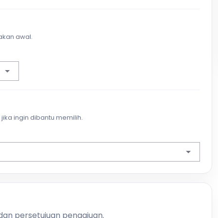
akan awal.
jika ingin dibantu memilih.
 dan persetujuan pengajuan.