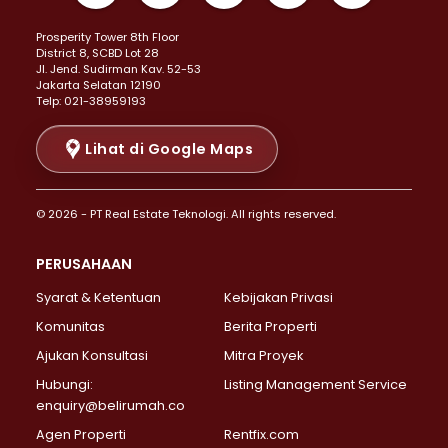
Properti Dijual di Kemayoran >
Prosperity Tower 8th Floor
Properti Dijual di Menteng >
District 8, SCBD Lot 28
Properti Dijual di Senen >
JI. Jend. Sudirman Kav. 52-53
Jakarta Selatan 12190
Properti Dijual di Tanah Abang >
Telp: 021-38959193
Properti Dijual di Cikini >
Properti Dijual di Kramat >
Lihat di Google Maps
Properti Dijual di Pasar Baru >
Properti Dijual di Bendungan Hilir >
© 2026 - PT Real Estate Teknologi. All rights reserved.
Properti Dijual di Jakarta Selatan >
Properti Dijual di Cilandak >
PERUSAHAAN
Properti Dijual di Lebak Bulus >
Syarat & Ketentuan
Kebijakan Privasi
Properti Dijual di Gandaria Selatan >
Properti Dijual di Pondok Labu >
Komunitas
Berita Properti
Properti Dijual di Cipete Selatan >
Ajukan Konsultasi
Mitra Proyek
Properti Dijual di Jagakarsa >
Hubungi:
Listing Management Service
Properti Dijual di Lenteng Agung >
enquiry@belirumah.co
Properti Dijual di Senayan >
Agen Properti
Rentfix.com
Properti Dijual di Pondok Pinang >