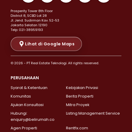
Properti Dijual di Kemayoran >
Prosperity Tower 8th Floor
Properti Dijual di Menteng >
District 8, SCBD Lot 28
Properti Dijual di Senen >
JI. Jend. Sudirman Kav. 52-53
Jakarta Selatan 12190
Properti Dijual di Tanah Abang >
Telp: 021-38959193
Properti Dijual di Cikini >
Properti Dijual di Kramat >
Lihat di Google Maps
Properti Dijual di Pasar Baru >
Properti Dijual di Bendungan Hilir >
© 2026 - PT Real Estate Teknologi. All rights reserved.
Properti Dijual di Jakarta Selatan >
Properti Dijual di Cilandak >
PERUSAHAAN
Properti Dijual di Lebak Bulus >
Syarat & Ketentuan
Kebijakan Privasi
Properti Dijual di Gandaria Selatan >
Properti Dijual di Pondok Labu >
Komunitas
Berita Properti
Properti Dijual di Cipete Selatan >
Ajukan Konsultasi
Mitra Proyek
Properti Dijual di Jagakarsa >
Hubungi:
Listing Management Service
Properti Dijual di Lenteng Agung >
enquiry@belirumah.co
Properti Dijual di Senayan >
Agen Properti
Rentfix.com
Properti Dijual di Pondok Pinang >