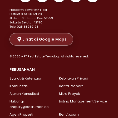
Properti Dijual di Kemayoran >
Prosperity Tower 8th Floor
Properti Dijual di Menteng >
District 8, SCBD Lot 28
Properti Dijual di Senen >
JI. Jend. Sudirman Kav. 52-53
Jakarta Selatan 12190
Properti Dijual di Tanah Abang >
Telp: 021-38959193
Properti Dijual di Cikini >
Properti Dijual di Kramat >
Lihat di Google Maps
Properti Dijual di Pasar Baru >
Properti Dijual di Bendungan Hilir >
© 2026 - PT Real Estate Teknologi. All rights reserved.
Properti Dijual di Jakarta Selatan >
Properti Dijual di Cilandak >
PERUSAHAAN
Properti Dijual di Lebak Bulus >
Syarat & Ketentuan
Kebijakan Privasi
Properti Dijual di Gandaria Selatan >
Properti Dijual di Pondok Labu >
Komunitas
Berita Properti
Properti Dijual di Cipete Selatan >
Ajukan Konsultasi
Mitra Proyek
Properti Dijual di Jagakarsa >
Hubungi:
Listing Management Service
Properti Dijual di Lenteng Agung >
enquiry@belirumah.co
Properti Dijual di Senayan >
Agen Properti
Rentfix.com
Properti Dijual di Pondok Pinang >