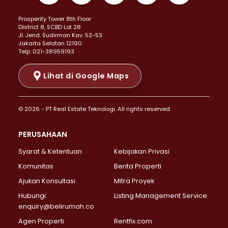
Properti Dijual di Kemayoran >
Prosperity Tower 8th Floor
Properti Dijual di Menteng >
District 8, SCBD Lot 28
Properti Dijual di Senen >
JI. Jend. Sudirman Kav. 52-53
Jakarta Selatan 12190
Properti Dijual di Tanah Abang >
Telp: 021-38959193
Properti Dijual di Cikini >
Properti Dijual di Kramat >
Lihat di Google Maps
Properti Dijual di Pasar Baru >
Properti Dijual di Bendungan Hilir >
© 2026 - PT Real Estate Teknologi. All rights reserved.
Properti Dijual di Jakarta Selatan >
Properti Dijual di Cilandak >
PERUSAHAAN
Properti Dijual di Lebak Bulus >
Syarat & Ketentuan
Kebijakan Privasi
Properti Dijual di Gandaria Selatan >
Properti Dijual di Pondok Labu >
Komunitas
Berita Properti
Properti Dijual di Cipete Selatan >
Ajukan Konsultasi
Mitra Proyek
Properti Dijual di Jagakarsa >
Hubungi:
Listing Management Service
Properti Dijual di Lenteng Agung >
enquiry@belirumah.co
Properti Dijual di Senayan >
Agen Properti
Rentfix.com
Properti Dijual di Pondok Pinang >