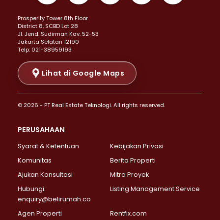
Properti Dijual di Kemayoran >
Prosperity Tower 8th Floor
Properti Dijual di Menteng >
District 8, SCBD Lot 28
Properti Dijual di Senen >
JI. Jend. Sudirman Kav. 52-53
Jakarta Selatan 12190
Properti Dijual di Tanah Abang >
Telp: 021-38959193
Properti Dijual di Cikini >
Properti Dijual di Kramat >
Lihat di Google Maps
Properti Dijual di Pasar Baru >
Properti Dijual di Bendungan Hilir >
© 2026 - PT Real Estate Teknologi. All rights reserved.
Properti Dijual di Jakarta Selatan >
Properti Dijual di Cilandak >
PERUSAHAAN
Properti Dijual di Lebak Bulus >
Syarat & Ketentuan
Kebijakan Privasi
Properti Dijual di Gandaria Selatan >
Properti Dijual di Pondok Labu >
Komunitas
Berita Properti
Properti Dijual di Cipete Selatan >
Ajukan Konsultasi
Mitra Proyek
Properti Dijual di Jagakarsa >
Hubungi:
Listing Management Service
Properti Dijual di Lenteng Agung >
enquiry@belirumah.co
Properti Dijual di Senayan >
Agen Properti
Rentfix.com
Properti Dijual di Pondok Pinang >