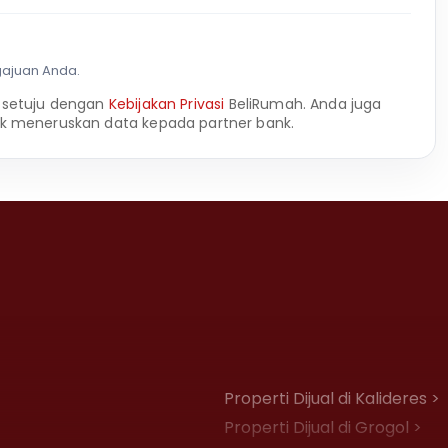
gajuan Anda.
 setuju dengan
Kebijakan Privasi
BeliRumah. Anda juga
k meneruskan data kepada partner bank.
Properti Dijual di Kalideres >
Properti Dijual di Grogol >