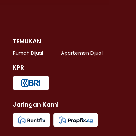
TEMUKAN
 >
Rumah Dijual
Apartemen Dijual
KPR
>
 >
Jaringan Kami
u >
>
 Lama >