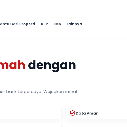
antu Cari Properti
KPR
LMS
Lainnya
umah
dengan
ner bank terpercaya. Wujudkan rumah
Data Aman