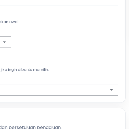
akan awal.
jika ingin dibantu memilih.
 dan persetujuan pengajuan.