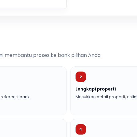
i membantu proses ke bank pilihan Anda.
2
Lengkapi properti
referensi bank.
Masukkan detail properti, estim
4