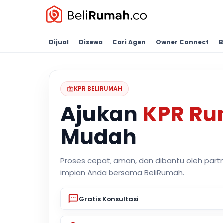
Dijual
Disewa
Cari Agen
Owner Connect
B
KPR BELIRUMAH
Ajukan
KPR R
Mudah
Proses cepat, aman, dan dibantu oleh part
impian Anda bersama BeliRumah.
Gratis Konsultasi