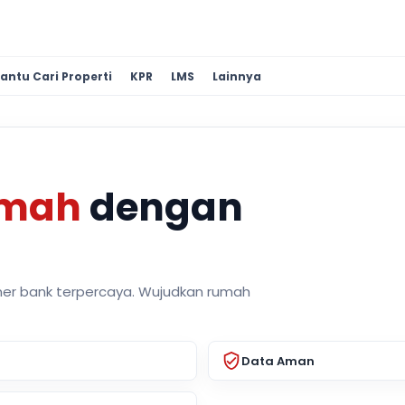
antu Cari Properti
KPR
LMS
Lainnya
umah
dengan
ner bank terpercaya. Wujudkan rumah
Data Aman