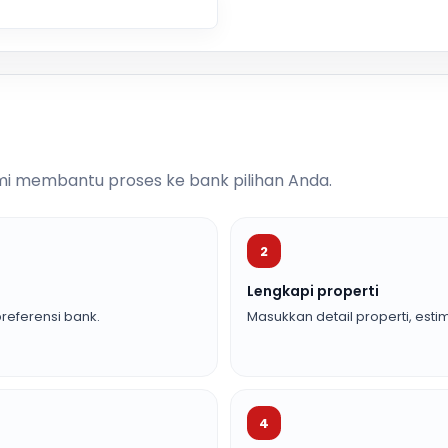
i membantu proses ke bank pilihan Anda.
2
Lengkapi properti
referensi bank.
Masukkan detail properti, estim
4