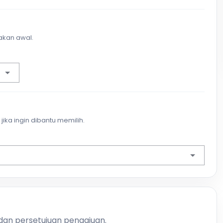
akan awal.
jika ingin dibantu memilih.
 dan persetujuan pengajuan.