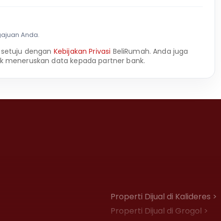
gajuan Anda.
 setuju dengan
Kebijakan Privasi
BeliRumah. Anda juga
k meneruskan data kepada partner bank.
Properti Dijual di Kalideres >
Properti Dijual di Grogol >