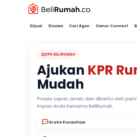
Dijual
Disewa
Cari Agen
Owner Connect
B
KPR BELIRUMAH
Ajukan
KPR R
Mudah
Proses cepat, aman, dan dibantu oleh part
impian Anda bersama BeliRumah.
Gratis Konsultasi