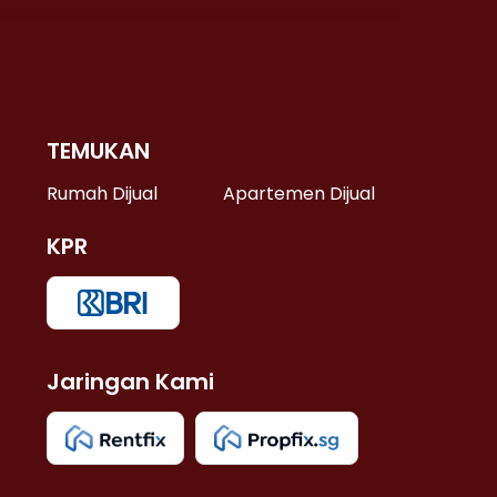
TEMUKAN
 >
Rumah Dijual
Apartemen Dijual
KPR
>
 >
Jaringan Kami
u >
>
 Lama >