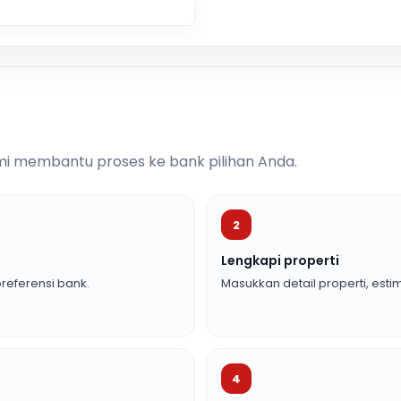
i membantu proses ke bank pilihan Anda.
2
Lengkapi properti
referensi bank.
Masukkan detail properti, estim
4