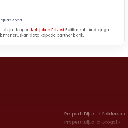
gajuan Anda.
 setuju dengan
Kebijakan Privasi
BeliRumah. Anda juga
k meneruskan data kepada partner bank.
Properti Dijual di Kalideres >
Properti Dijual di Grogol >