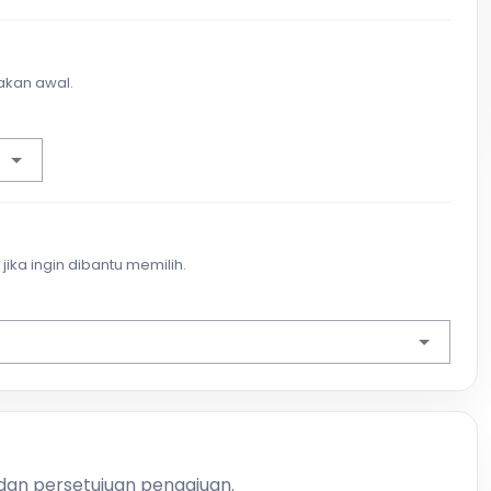
akan awal.
jika ingin dibantu memilih.
 dan persetujuan pengajuan.