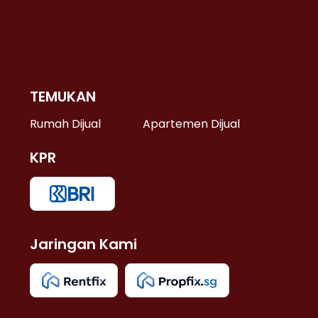
TEMUKAN
 >
Rumah Dijual
Apartemen Dijual
KPR
>
 >
Jaringan Kami
u >
>
 Lama >