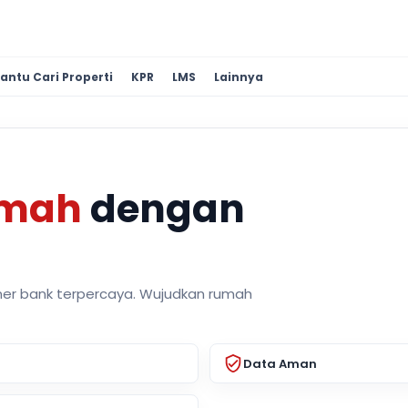
antu Cari Properti
KPR
LMS
Lainnya
umah
dengan
ner bank terpercaya. Wujudkan rumah
Data Aman