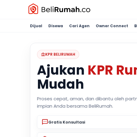
Dijual
Disewa
Cari Agen
Owner Connect
B
KPR BELIRUMAH
Ajukan
KPR R
Mudah
Proses cepat, aman, dan dibantu oleh part
impian Anda bersama BeliRumah.
Gratis Konsultasi