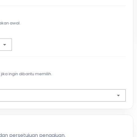
akan awal.
jika ingin dibantu memilih.
 dan persetujuan pengajuan.