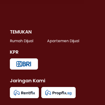
TEMUKAN
 >
Rumah Dijual
Apartemen Dijual
KPR
>
 >
Jaringan Kami
u >
>
 Lama >