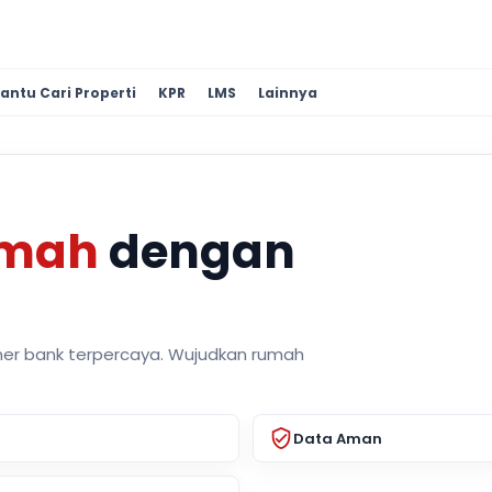
antu Cari Properti
KPR
LMS
Lainnya
umah
dengan
ner bank terpercaya. Wujudkan rumah
Data Aman