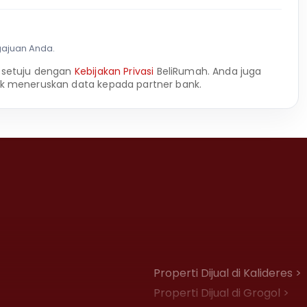
gajuan Anda.
 setuju dengan
Kebijakan Privasi
BeliRumah. Anda juga
k meneruskan data kepada partner bank.
Properti Dijual di Kalideres >
Properti Dijual di Grogol >