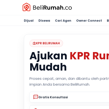
Dijual
Disewa
Cari Agen
Owner Connect
B
KPR BELIRUMAH
Ajukan
KPR R
Mudah
Proses cepat, aman, dan dibantu oleh part
impian Anda bersama BeliRumah.
Gratis Konsultasi