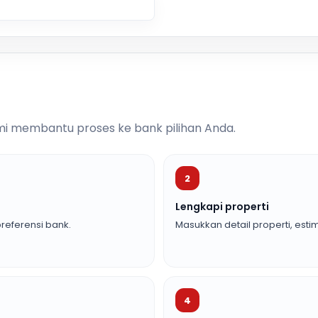
i membantu proses ke bank pilihan Anda.
2
Lengkapi properti
referensi bank.
Masukkan detail properti, estim
4