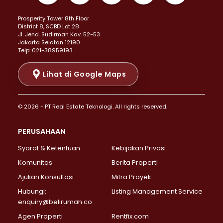
Properti Dijual di Kemayoran >
Prosperity Tower 8th Floor
Properti Dijual di Menteng >
District 8, SCBD Lot 28
Properti Dijual di Senen >
JI. Jend. Sudirman Kav. 52-53
Jakarta Selatan 12190
Properti Dijual di Tanah Abang >
Telp: 021-38959193
Properti Dijual di Cikini >
Properti Dijual di Kramat >
Lihat di Google Maps
Properti Dijual di Pasar Baru >
Properti Dijual di Bendungan Hilir >
© 2026 - PT Real Estate Teknologi. All rights reserved.
Properti Dijual di Jakarta Selatan >
Properti Dijual di Cilandak >
PERUSAHAAN
Properti Dijual di Lebak Bulus >
Syarat & Ketentuan
Kebijakan Privasi
Properti Dijual di Gandaria Selatan >
Properti Dijual di Pondok Labu >
Komunitas
Berita Properti
Properti Dijual di Cipete Selatan >
Ajukan Konsultasi
Mitra Proyek
Properti Dijual di Jagakarsa >
Hubungi:
Listing Management Service
Properti Dijual di Lenteng Agung >
enquiry@belirumah.co
Properti Dijual di Senayan >
Agen Properti
Rentfix.com
Properti Dijual di Pondok Pinang >