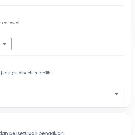
akan awal.
jika ingin dibantu memilih.
 dan persetujuan pengajuan.