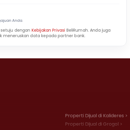
gajuan Anda.
 setuju dengan
Kebijakan Privasi
BeliRumah. Anda juga
k meneruskan data kepada partner bank.
Properti Dijual di Kalideres >
Properti Dijual di Grogol >