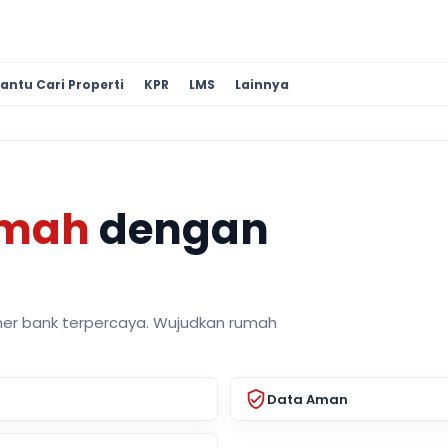
antu Cari Properti
KPR
LMS
Lainnya
umah
dengan
ner bank terpercaya. Wujudkan rumah
Data Aman