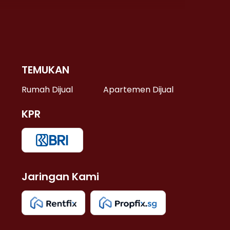
TEMUKAN
 >
Rumah Dijual
Apartemen Dijual
KPR
>
 >
Jaringan Kami
u >
>
 Lama >