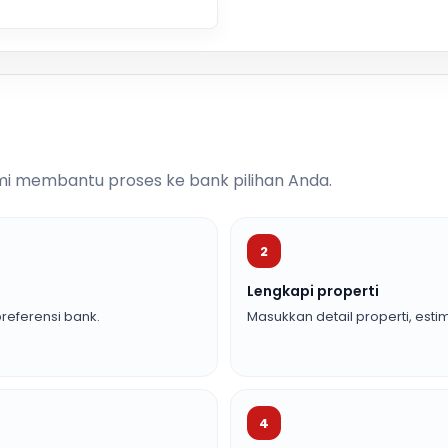
i membantu proses ke bank pilihan Anda.
2
Lengkapi properti
referensi bank.
Masukkan detail properti, estim
4