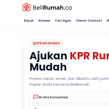
Dijual
Disewa
Cari Agen
Owner Connect
B
KPR BELIRUMAH
Ajukan
KPR R
Mudah
Proses cepat, aman, dan dibantu oleh part
impian Anda bersama BeliRumah.
Gratis Konsultasi