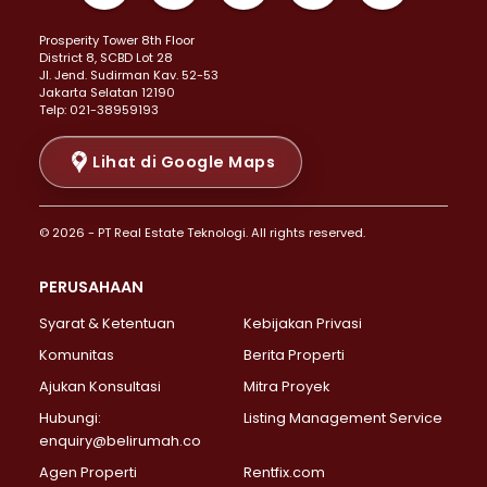
Properti Dijual di Kemayoran >
Prosperity Tower 8th Floor
Properti Dijual di Menteng >
District 8, SCBD Lot 28
Properti Dijual di Senen >
JI. Jend. Sudirman Kav. 52-53
Jakarta Selatan 12190
Properti Dijual di Tanah Abang >
Telp: 021-38959193
Properti Dijual di Cikini >
Properti Dijual di Kramat >
Lihat di Google Maps
Properti Dijual di Pasar Baru >
Properti Dijual di Bendungan Hilir >
© 2026 - PT Real Estate Teknologi. All rights reserved.
Properti Dijual di Jakarta Selatan >
Properti Dijual di Cilandak >
PERUSAHAAN
Properti Dijual di Lebak Bulus >
Syarat & Ketentuan
Kebijakan Privasi
Properti Dijual di Gandaria Selatan >
Properti Dijual di Pondok Labu >
Komunitas
Berita Properti
Properti Dijual di Cipete Selatan >
Ajukan Konsultasi
Mitra Proyek
Properti Dijual di Jagakarsa >
Hubungi:
Listing Management Service
Properti Dijual di Lenteng Agung >
enquiry@belirumah.co
Properti Dijual di Senayan >
Agen Properti
Rentfix.com
Properti Dijual di Pondok Pinang >