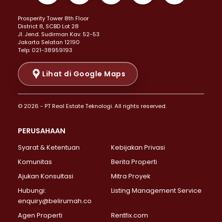
Properti Dijual di Kemayoran >
Prosperity Tower 8th Floor
Properti Dijual di Menteng >
District 8, SCBD Lot 28
Properti Dijual di Senen >
JI. Jend. Sudirman Kav. 52-53
Jakarta Selatan 12190
Properti Dijual di Tanah Abang >
Telp: 021-38959193
Properti Dijual di Cikini >
Properti Dijual di Kramat >
Lihat di Google Maps
Properti Dijual di Pasar Baru >
Properti Dijual di Bendungan Hilir >
© 2026 - PT Real Estate Teknologi. All rights reserved.
Properti Dijual di Jakarta Selatan >
Properti Dijual di Cilandak >
PERUSAHAAN
Properti Dijual di Lebak Bulus >
Syarat & Ketentuan
Kebijakan Privasi
Properti Dijual di Gandaria Selatan >
Properti Dijual di Pondok Labu >
Komunitas
Berita Properti
Properti Dijual di Cipete Selatan >
Ajukan Konsultasi
Mitra Proyek
Properti Dijual di Jagakarsa >
Hubungi:
Listing Management Service
Properti Dijual di Lenteng Agung >
enquiry@belirumah.co
Properti Dijual di Senayan >
Agen Properti
Rentfix.com
Properti Dijual di Pondok Pinang >