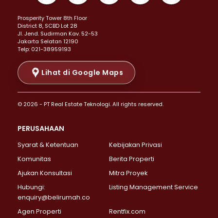
Properti Dijual di Kemayoran >
Prosperity Tower 8th Floor
Properti Dijual di Menteng >
District 8, SCBD Lot 28
Properti Dijual di Senen >
JI. Jend. Sudirman Kav. 52-53
Jakarta Selatan 12190
Properti Dijual di Tanah Abang >
Telp: 021-38959193
Properti Dijual di Cikini >
Properti Dijual di Kramat >
Lihat di Google Maps
Properti Dijual di Pasar Baru >
Properti Dijual di Bendungan Hilir >
© 2026 - PT Real Estate Teknologi. All rights reserved.
Properti Dijual di Jakarta Selatan >
Properti Dijual di Cilandak >
PERUSAHAAN
Properti Dijual di Lebak Bulus >
Syarat & Ketentuan
Kebijakan Privasi
Properti Dijual di Gandaria Selatan >
Properti Dijual di Pondok Labu >
Komunitas
Berita Properti
Properti Dijual di Cipete Selatan >
Ajukan Konsultasi
Mitra Proyek
Properti Dijual di Jagakarsa >
Hubungi:
Listing Management Service
Properti Dijual di Lenteng Agung >
enquiry@belirumah.co
Properti Dijual di Senayan >
Agen Properti
Rentfix.com
Properti Dijual di Pondok Pinang >