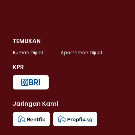
TEMUKAN
 >
Rumah Dijual
Apartemen Dijual
KPR
>
 >
Jaringan Kami
u >
>
 Lama >