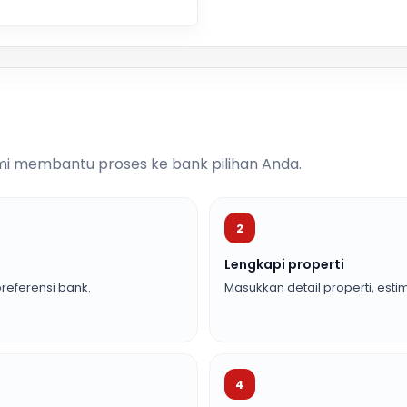
i membantu proses ke bank pilihan Anda.
2
Lengkapi properti
referensi bank.
Masukkan detail properti, estim
4