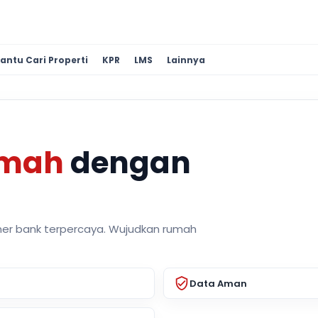
antu Cari Properti
KPR
LMS
Lainnya
umah
dengan
ner bank terpercaya. Wujudkan rumah
Data Aman