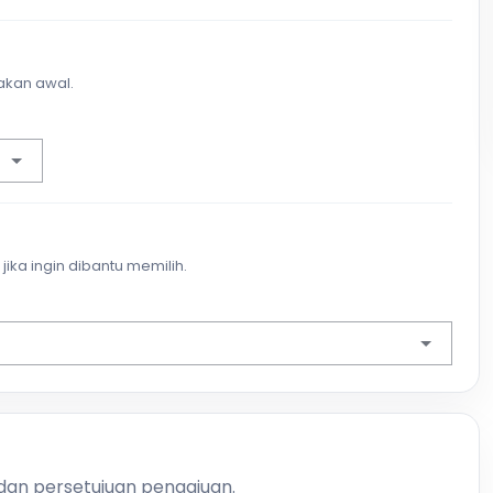
akan awal.
jika ingin dibantu memilih.
 dan persetujuan pengajuan.