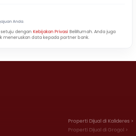
gajuan Anda.
 setuju dengan
Kebijakan Privasi
BeliRumah. Anda juga
k meneruskan data kepada partner bank.
Properti Dijual di Kalideres >
Properti Dijual di Grogol >