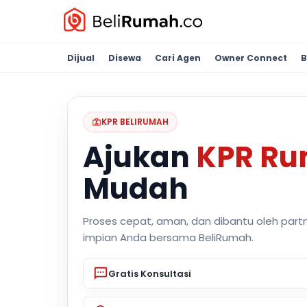
Dijual
Disewa
Cari Agen
Owner Connect
B
KPR BELIRUMAH
Ajukan
KPR R
Mudah
Proses cepat, aman, dan dibantu oleh part
impian Anda bersama BeliRumah.
Gratis Konsultasi