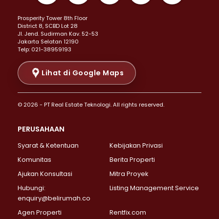
Properti Dijual di Kemayoran >
Prosperity Tower 8th Floor
Properti Dijual di Menteng >
District 8, SCBD Lot 28
Properti Dijual di Senen >
JI. Jend. Sudirman Kav. 52-53
Jakarta Selatan 12190
Properti Dijual di Tanah Abang >
Telp: 021-38959193
Properti Dijual di Cikini >
Properti Dijual di Kramat >
Lihat di Google Maps
Properti Dijual di Pasar Baru >
Properti Dijual di Bendungan Hilir >
© 2026 - PT Real Estate Teknologi. All rights reserved.
Properti Dijual di Jakarta Selatan >
Properti Dijual di Cilandak >
PERUSAHAAN
Properti Dijual di Lebak Bulus >
Syarat & Ketentuan
Kebijakan Privasi
Properti Dijual di Gandaria Selatan >
Properti Dijual di Pondok Labu >
Komunitas
Berita Properti
Properti Dijual di Cipete Selatan >
Ajukan Konsultasi
Mitra Proyek
Properti Dijual di Jagakarsa >
Hubungi:
Listing Management Service
Properti Dijual di Lenteng Agung >
enquiry@belirumah.co
Properti Dijual di Senayan >
Agen Properti
Rentfix.com
Properti Dijual di Pondok Pinang >