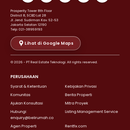
Properti Dijual di Kemayoran >
Prosperity Tower 8th Floor
Properti Dijual di Menteng >
District 8, SCBD Lot 28
Properti Dijual di Senen >
JI. Jend. Sudirman Kav. 52-53
Jakarta Selatan 12190
Properti Dijual di Tanah Abang >
Telp: 021-38959193
Properti Dijual di Cikini >
Properti Dijual di Kramat >
Lihat di Google Maps
Properti Dijual di Pasar Baru >
Properti Dijual di Bendungan Hilir >
© 2026 - PT Real Estate Teknologi. All rights reserved.
Properti Dijual di Jakarta Selatan >
Properti Dijual di Cilandak >
PERUSAHAAN
Properti Dijual di Lebak Bulus >
Syarat & Ketentuan
Kebijakan Privasi
Properti Dijual di Gandaria Selatan >
Properti Dijual di Pondok Labu >
Komunitas
Berita Properti
Properti Dijual di Cipete Selatan >
Ajukan Konsultasi
Mitra Proyek
Properti Dijual di Jagakarsa >
Hubungi:
Listing Management Service
Properti Dijual di Lenteng Agung >
enquiry@belirumah.co
Properti Dijual di Senayan >
Agen Properti
Rentfix.com
Properti Dijual di Pondok Pinang >