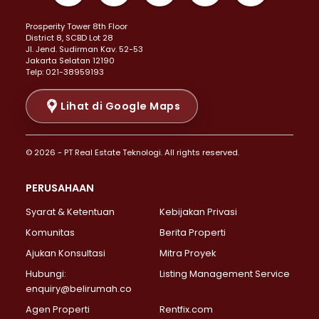
Properti Dijual di Kemayoran >
Prosperity Tower 8th Floor
Properti Dijual di Menteng >
District 8, SCBD Lot 28
Properti Dijual di Senen >
JI. Jend. Sudirman Kav. 52-53
Jakarta Selatan 12190
Properti Dijual di Tanah Abang >
Telp: 021-38959193
Properti Dijual di Cikini >
Properti Dijual di Kramat >
Lihat di Google Maps
Properti Dijual di Pasar Baru >
Properti Dijual di Bendungan Hilir >
© 2026 - PT Real Estate Teknologi. All rights reserved.
Properti Dijual di Jakarta Selatan >
Properti Dijual di Cilandak >
PERUSAHAAN
Properti Dijual di Lebak Bulus >
Syarat & Ketentuan
Kebijakan Privasi
Properti Dijual di Gandaria Selatan >
Properti Dijual di Pondok Labu >
Komunitas
Berita Properti
Properti Dijual di Cipete Selatan >
Ajukan Konsultasi
Mitra Proyek
Properti Dijual di Jagakarsa >
Hubungi:
Listing Management Service
Properti Dijual di Lenteng Agung >
enquiry@belirumah.co
Properti Dijual di Senayan >
Agen Properti
Rentfix.com
Properti Dijual di Pondok Pinang >