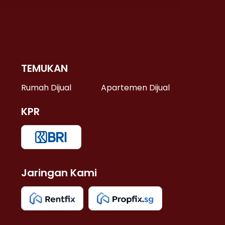
TEMUKAN
 >
Rumah Dijual
Apartemen Dijual
KPR
>
 >
Jaringan Kami
u >
>
 Lama >