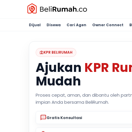
Dijual
Disewa
Cari Agen
Owner Connect
B
KPR BELIRUMAH
Ajukan
KPR R
Mudah
Proses cepat, aman, dan dibantu oleh part
impian Anda bersama BeliRumah.
Gratis Konsultasi