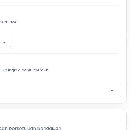
akan awal.
jika ingin dibantu memilih.
 dan persetujuan pengajuan.