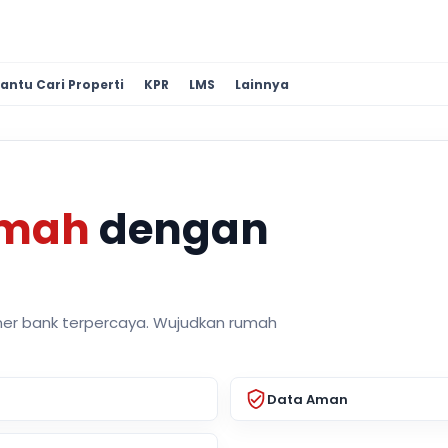
antu Cari Properti
KPR
LMS
Lainnya
umah
dengan
ner bank terpercaya. Wujudkan rumah
Data Aman