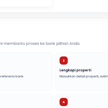
i membantu proses ke bank pilihan Anda.
2
Lengkapi properti
referensi bank.
Masukkan detail properti, estim
4