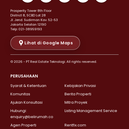
Properti Dijual di Kemayoran >
Prosperity Tower 8th Floor
Properti Dijual di Menteng >
District 8, SCBD Lot 28
Properti Dijual di Senen >
JI. Jend. Sudirman Kav. 52-53
Jakarta Selatan 12190
Properti Dijual di Tanah Abang >
Telp: 021-38959193
Properti Dijual di Cikini >
Properti Dijual di Kramat >
Lihat di Google Maps
Properti Dijual di Pasar Baru >
Properti Dijual di Bendungan Hilir >
© 2026 - PT Real Estate Teknologi. All rights reserved.
Properti Dijual di Jakarta Selatan >
Properti Dijual di Cilandak >
PERUSAHAAN
Properti Dijual di Lebak Bulus >
Syarat & Ketentuan
Kebijakan Privasi
Properti Dijual di Gandaria Selatan >
Properti Dijual di Pondok Labu >
Komunitas
Berita Properti
Properti Dijual di Cipete Selatan >
Ajukan Konsultasi
Mitra Proyek
Properti Dijual di Jagakarsa >
Hubungi:
Listing Management Service
Properti Dijual di Lenteng Agung >
enquiry@belirumah.co
Properti Dijual di Senayan >
Agen Properti
Rentfix.com
Properti Dijual di Pondok Pinang >