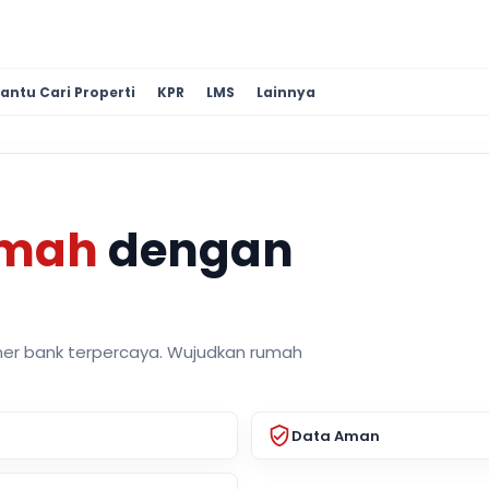
antu Cari Properti
KPR
LMS
Lainnya
umah
dengan
ner bank terpercaya. Wujudkan rumah
Data Aman