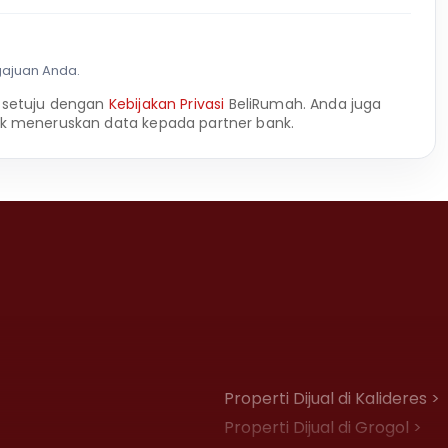
gajuan Anda.
 setuju dengan
Kebijakan Privasi
BeliRumah. Anda juga
k meneruskan data kepada partner bank.
Properti Dijual di Kalideres >
Properti Dijual di Grogol >