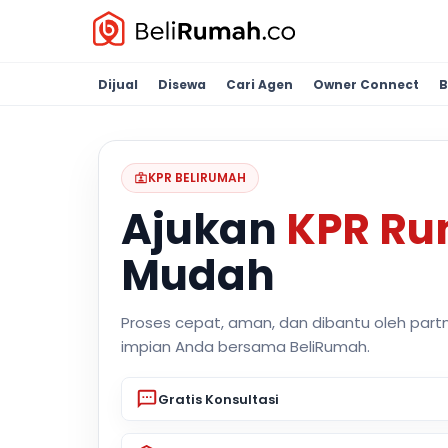
Dijual
Disewa
Cari Agen
Owner Connect
B
KPR BELIRUMAH
Ajukan
KPR R
Mudah
Proses cepat, aman, dan dibantu oleh part
impian Anda bersama BeliRumah.
Gratis Konsultasi