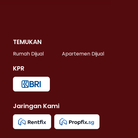
TEMUKAN
 >
Rumah Dijual
Apartemen Dijual
KPR
>
 >
Jaringan Kami
u >
>
 Lama >