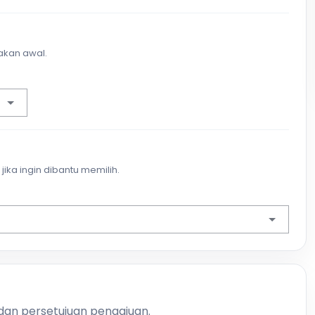
akan awal.
jika ingin dibantu memilih.
 dan persetujuan pengajuan.