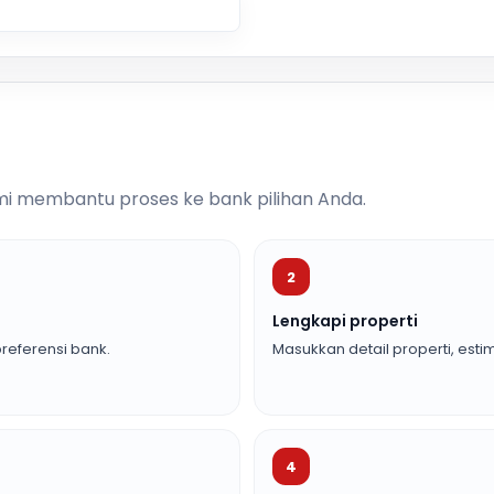
i membantu proses ke bank pilihan Anda.
2
Lengkapi properti
referensi bank.
Masukkan detail properti, estim
4