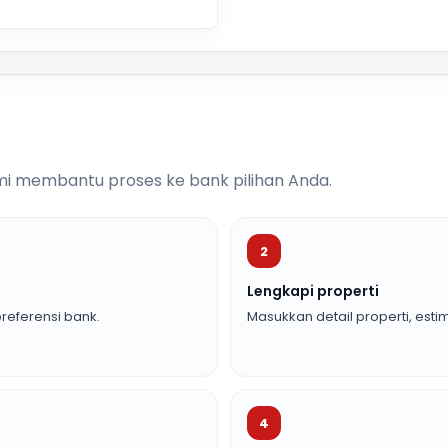
i membantu proses ke bank pilihan Anda.
2
Lengkapi properti
referensi bank.
Masukkan detail properti, estim
4