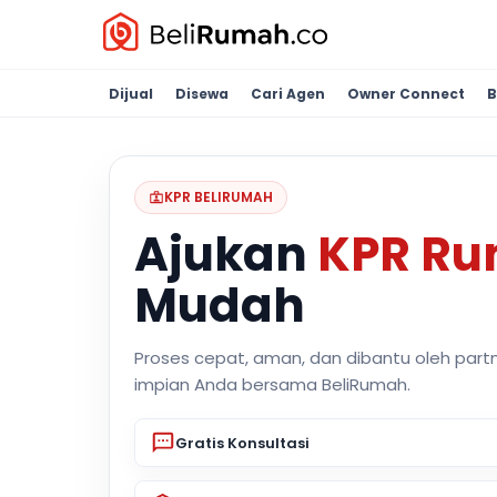
Dijual
Disewa
Cari Agen
Owner Connect
B
KPR BELIRUMAH
Ajukan
KPR R
Mudah
Proses cepat, aman, dan dibantu oleh part
impian Anda bersama BeliRumah.
Gratis Konsultasi