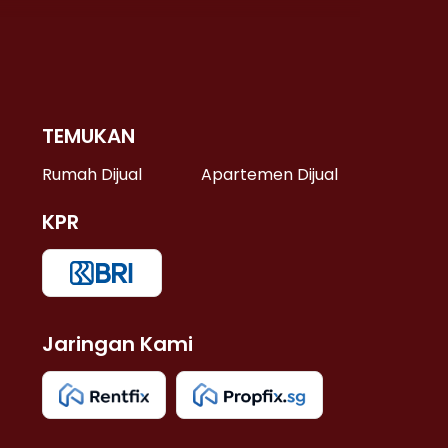
TEMUKAN
 >
Rumah Dijual
Apartemen Dijual
KPR
>
 >
Jaringan Kami
u >
>
 Lama >