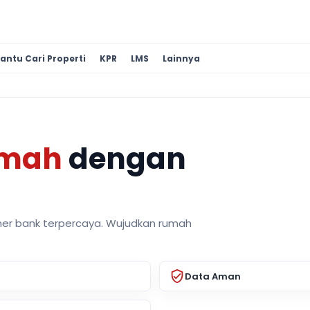
antu Cari Properti
KPR
LMS
Lainnya
umah
dengan
ner bank terpercaya. Wujudkan rumah
Data Aman