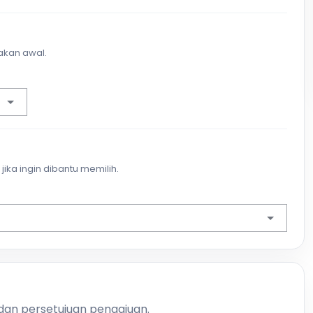
akan awal.
jika ingin dibantu memilih.
 dan persetujuan pengajuan.