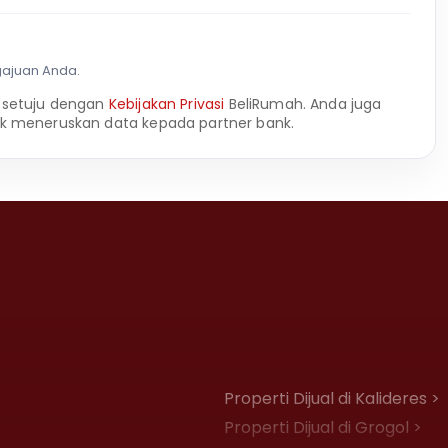
gajuan Anda.
 setuju dengan
Kebijakan Privasi
BeliRumah. Anda juga
k meneruskan data kepada partner bank.
Properti Dijual di Kalideres >
Properti Dijual di Grogol >