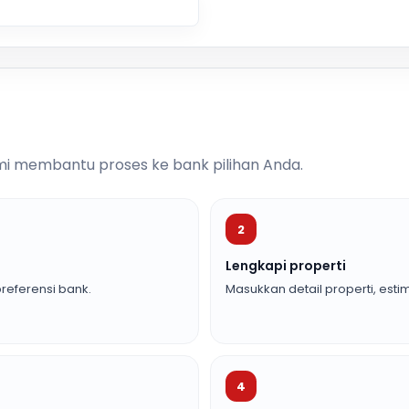
i membantu proses ke bank pilihan Anda.
2
Lengkapi properti
referensi bank.
Masukkan detail properti, estim
4