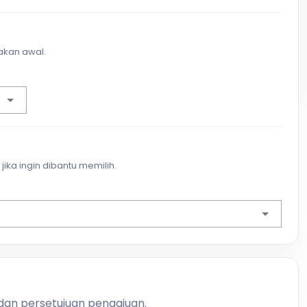
akan awal.
jika ingin dibantu memilih.
 dan persetujuan pengajuan.