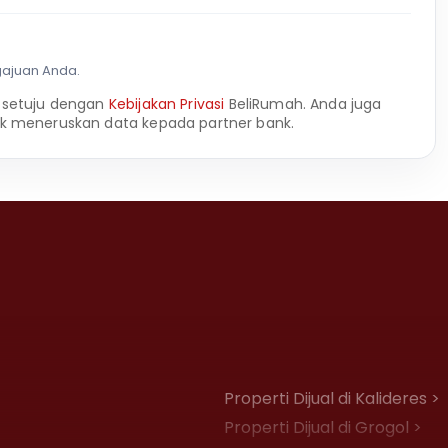
gajuan Anda.
 setuju dengan
Kebijakan Privasi
BeliRumah. Anda juga
k meneruskan data kepada partner bank.
Properti Dijual di Kalideres >
Properti Dijual di Grogol >