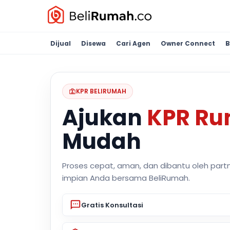
Dijual
Disewa
Cari Agen
Owner Connect
B
KPR BELIRUMAH
Ajukan
KPR R
Mudah
Proses cepat, aman, dan dibantu oleh part
impian Anda bersama BeliRumah.
Gratis Konsultasi