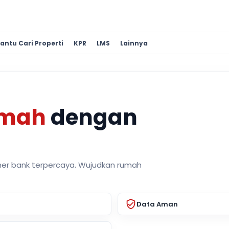
antu Cari Properti
KPR
LMS
Lainnya
umah
dengan
ner bank terpercaya. Wujudkan rumah
Data Aman