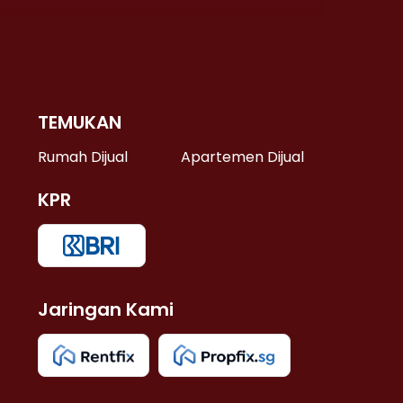
TEMUKAN
 >
Rumah Dijual
Apartemen Dijual
KPR
>
 >
Jaringan Kami
u >
>
 Lama >