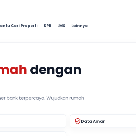
antu Cari Properti
KPR
LMS
Lainnya
umah
dengan
ner bank terpercaya. Wujudkan rumah
Data Aman