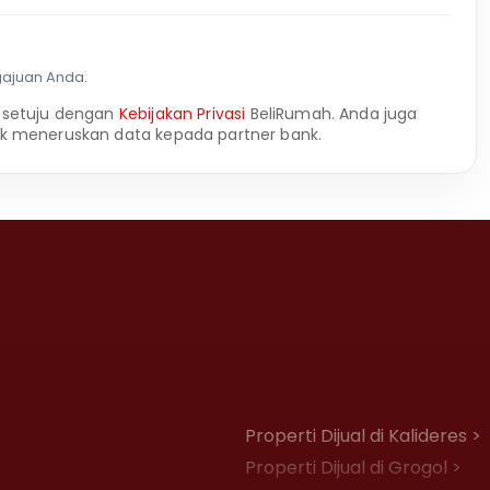
gajuan Anda.
 setuju dengan
Kebijakan Privasi
BeliRumah. Anda juga
k meneruskan data kepada partner bank.
Properti Dijual di Kalideres >
Properti Dijual di Grogol >