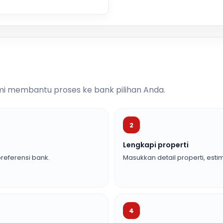
i membantu proses ke bank pilihan Anda.
2
Lengkapi properti
referensi bank.
Masukkan detail properti, estim
4