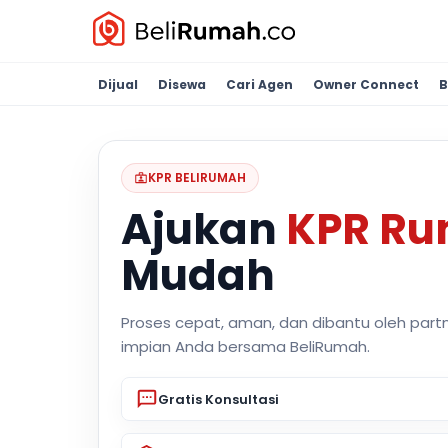
Dijual
Disewa
Cari Agen
Owner Connect
B
KPR BELIRUMAH
Ajukan
KPR R
Mudah
Proses cepat, aman, dan dibantu oleh part
impian Anda bersama BeliRumah.
Gratis Konsultasi