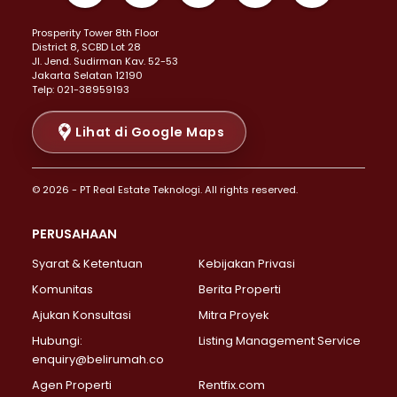
Properti Dijual di Kemayoran >
Prosperity Tower 8th Floor
Properti Dijual di Menteng >
District 8, SCBD Lot 28
Properti Dijual di Senen >
JI. Jend. Sudirman Kav. 52-53
Jakarta Selatan 12190
Properti Dijual di Tanah Abang >
Telp: 021-38959193
Properti Dijual di Cikini >
Properti Dijual di Kramat >
Lihat di Google Maps
Properti Dijual di Pasar Baru >
Properti Dijual di Bendungan Hilir >
© 2026 - PT Real Estate Teknologi. All rights reserved.
Properti Dijual di Jakarta Selatan >
Properti Dijual di Cilandak >
PERUSAHAAN
Properti Dijual di Lebak Bulus >
Syarat & Ketentuan
Kebijakan Privasi
Properti Dijual di Gandaria Selatan >
Properti Dijual di Pondok Labu >
Komunitas
Berita Properti
Properti Dijual di Cipete Selatan >
Ajukan Konsultasi
Mitra Proyek
Properti Dijual di Jagakarsa >
Hubungi:
Listing Management Service
Properti Dijual di Lenteng Agung >
enquiry@belirumah.co
Properti Dijual di Senayan >
Agen Properti
Rentfix.com
Properti Dijual di Pondok Pinang >