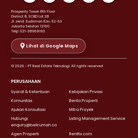
Properti Dijual di Kemayoran >
Prosperity Tower 8th Floor
Properti Dijual di Menteng >
District 8, SCBD Lot 28
Properti Dijual di Senen >
JI. Jend. Sudirman Kav. 52-53
Jakarta Selatan 12190
Properti Dijual di Tanah Abang >
Telp: 021-38959193
Properti Dijual di Cikini >
Properti Dijual di Kramat >
Lihat di Google Maps
Properti Dijual di Pasar Baru >
Properti Dijual di Bendungan Hilir >
© 2026 - PT Real Estate Teknologi. All rights reserved.
Properti Dijual di Jakarta Selatan >
Properti Dijual di Cilandak >
PERUSAHAAN
Properti Dijual di Lebak Bulus >
Syarat & Ketentuan
Kebijakan Privasi
Properti Dijual di Gandaria Selatan >
Properti Dijual di Pondok Labu >
Komunitas
Berita Properti
Properti Dijual di Cipete Selatan >
Ajukan Konsultasi
Mitra Proyek
Properti Dijual di Jagakarsa >
Hubungi:
Listing Management Service
Properti Dijual di Lenteng Agung >
enquiry@belirumah.co
Properti Dijual di Senayan >
Agen Properti
Rentfix.com
Properti Dijual di Pondok Pinang >