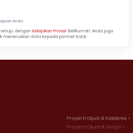
gajuan Anda.
 setuju dengan
Kebijakan Privasi
BeliRumah. Anda juga
k meneruskan data kepada partner bank.
Properti Dijual di Kalideres >
Properti Dijual di Grogol >