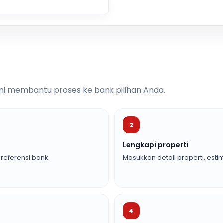
i membantu proses ke bank pilihan Anda.
2
Lengkapi properti
referensi bank.
Masukkan detail properti, estim
4