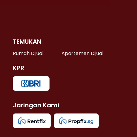
TEMUKAN
 >
Rumah Dijual
Apartemen Dijual
KPR
>
 >
Jaringan Kami
u >
>
 Lama >