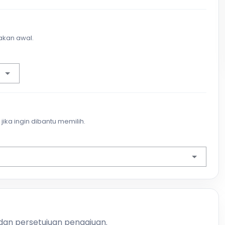
akan awal.
jika ingin dibantu memilih.
 dan persetujuan pengajuan.