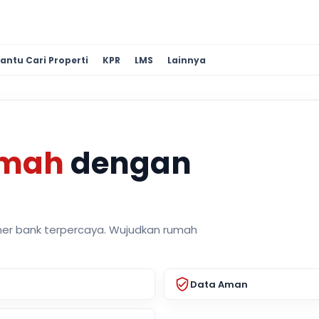
antu Cari Properti
KPR
LMS
Lainnya
umah
dengan
ner bank terpercaya. Wujudkan rumah
Data Aman