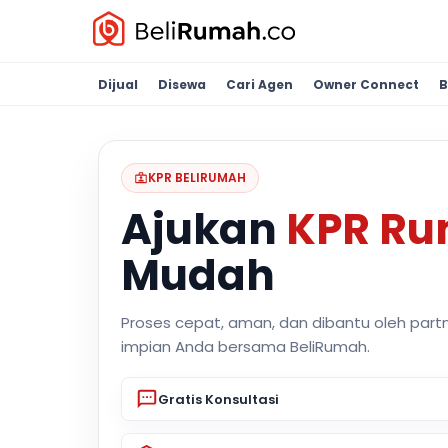
Dijual
Disewa
Cari Agen
Owner Connect
B
KPR BELIRUMAH
Ajukan
KPR R
Mudah
Proses cepat, aman, dan dibantu oleh part
impian Anda bersama BeliRumah.
Gratis Konsultasi