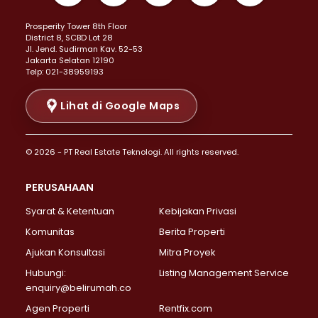
Properti Dijual di Kemayoran >
Prosperity Tower 8th Floor
Properti Dijual di Menteng >
District 8, SCBD Lot 28
Properti Dijual di Senen >
JI. Jend. Sudirman Kav. 52-53
Jakarta Selatan 12190
Properti Dijual di Tanah Abang >
Telp: 021-38959193
Properti Dijual di Cikini >
Properti Dijual di Kramat >
Lihat di Google Maps
Properti Dijual di Pasar Baru >
Properti Dijual di Bendungan Hilir >
© 2026 - PT Real Estate Teknologi. All rights reserved.
Properti Dijual di Jakarta Selatan >
Properti Dijual di Cilandak >
PERUSAHAAN
Properti Dijual di Lebak Bulus >
Syarat & Ketentuan
Kebijakan Privasi
Properti Dijual di Gandaria Selatan >
Properti Dijual di Pondok Labu >
Komunitas
Berita Properti
Properti Dijual di Cipete Selatan >
Ajukan Konsultasi
Mitra Proyek
Properti Dijual di Jagakarsa >
Hubungi:
Listing Management Service
Properti Dijual di Lenteng Agung >
enquiry@belirumah.co
Properti Dijual di Senayan >
Agen Properti
Rentfix.com
Properti Dijual di Pondok Pinang >