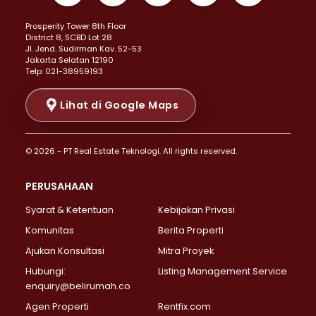
Properti Dijual di Kemayoran >
Prosperity Tower 8th Floor
Properti Dijual di Menteng >
District 8, SCBD Lot 28
Properti Dijual di Senen >
JI. Jend. Sudirman Kav. 52-53
Jakarta Selatan 12190
Properti Dijual di Tanah Abang >
Telp: 021-38959193
Properti Dijual di Cikini >
Properti Dijual di Kramat >
Lihat di Google Maps
Properti Dijual di Pasar Baru >
Properti Dijual di Bendungan Hilir >
© 2026 - PT Real Estate Teknologi. All rights reserved.
Properti Dijual di Jakarta Selatan >
Properti Dijual di Cilandak >
PERUSAHAAN
Properti Dijual di Lebak Bulus >
Syarat & Ketentuan
Kebijakan Privasi
Properti Dijual di Gandaria Selatan >
Properti Dijual di Pondok Labu >
Komunitas
Berita Properti
Properti Dijual di Cipete Selatan >
Ajukan Konsultasi
Mitra Proyek
Properti Dijual di Jagakarsa >
Hubungi:
Listing Management Service
Properti Dijual di Lenteng Agung >
enquiry@belirumah.co
Properti Dijual di Senayan >
Agen Properti
Rentfix.com
Properti Dijual di Pondok Pinang >