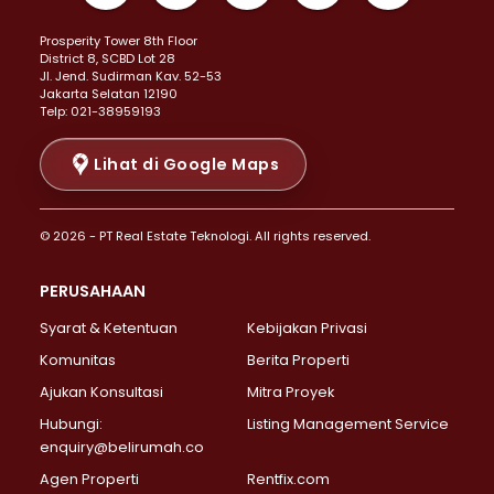
Properti Dijual di Kemayoran >
Prosperity Tower 8th Floor
Properti Dijual di Menteng >
District 8, SCBD Lot 28
Properti Dijual di Senen >
JI. Jend. Sudirman Kav. 52-53
Jakarta Selatan 12190
Properti Dijual di Tanah Abang >
Telp: 021-38959193
Properti Dijual di Cikini >
Properti Dijual di Kramat >
Lihat di Google Maps
Properti Dijual di Pasar Baru >
Properti Dijual di Bendungan Hilir >
© 2026 - PT Real Estate Teknologi. All rights reserved.
Properti Dijual di Jakarta Selatan >
Properti Dijual di Cilandak >
PERUSAHAAN
Properti Dijual di Lebak Bulus >
Syarat & Ketentuan
Kebijakan Privasi
Properti Dijual di Gandaria Selatan >
Properti Dijual di Pondok Labu >
Komunitas
Berita Properti
Properti Dijual di Cipete Selatan >
Ajukan Konsultasi
Mitra Proyek
Properti Dijual di Jagakarsa >
Hubungi:
Listing Management Service
Properti Dijual di Lenteng Agung >
enquiry@belirumah.co
Properti Dijual di Senayan >
Agen Properti
Rentfix.com
Properti Dijual di Pondok Pinang >