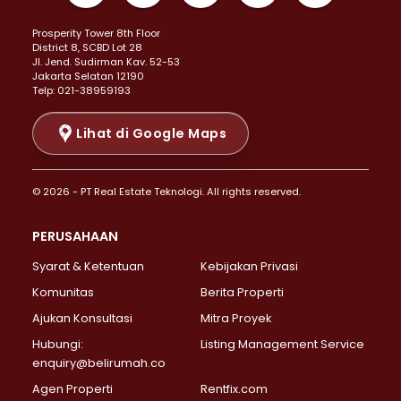
Properti Dijual di Kemayoran >
Prosperity Tower 8th Floor
Properti Dijual di Menteng >
District 8, SCBD Lot 28
Properti Dijual di Senen >
JI. Jend. Sudirman Kav. 52-53
Jakarta Selatan 12190
Properti Dijual di Tanah Abang >
Telp: 021-38959193
Properti Dijual di Cikini >
Properti Dijual di Kramat >
Lihat di Google Maps
Properti Dijual di Pasar Baru >
Properti Dijual di Bendungan Hilir >
© 2026 - PT Real Estate Teknologi. All rights reserved.
Properti Dijual di Jakarta Selatan >
Properti Dijual di Cilandak >
PERUSAHAAN
Properti Dijual di Lebak Bulus >
Syarat & Ketentuan
Kebijakan Privasi
Properti Dijual di Gandaria Selatan >
Properti Dijual di Pondok Labu >
Komunitas
Berita Properti
Properti Dijual di Cipete Selatan >
Ajukan Konsultasi
Mitra Proyek
Properti Dijual di Jagakarsa >
Hubungi:
Listing Management Service
Properti Dijual di Lenteng Agung >
enquiry@belirumah.co
Properti Dijual di Senayan >
Agen Properti
Rentfix.com
Properti Dijual di Pondok Pinang >