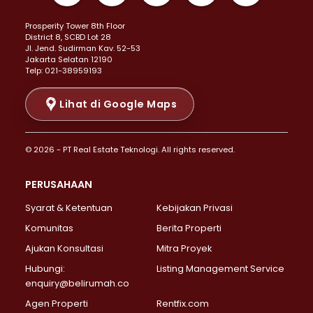
Properti Dijual di Kemayoran >
Prosperity Tower 8th Floor
Properti Dijual di Menteng >
District 8, SCBD Lot 28
Properti Dijual di Senen >
JI. Jend. Sudirman Kav. 52-53
Jakarta Selatan 12190
Properti Dijual di Tanah Abang >
Telp: 021-38959193
Properti Dijual di Cikini >
Properti Dijual di Kramat >
Lihat di Google Maps
Properti Dijual di Pasar Baru >
Properti Dijual di Bendungan Hilir >
© 2026 - PT Real Estate Teknologi. All rights reserved.
Properti Dijual di Jakarta Selatan >
Properti Dijual di Cilandak >
PERUSAHAAN
Properti Dijual di Lebak Bulus >
Syarat & Ketentuan
Kebijakan Privasi
Properti Dijual di Gandaria Selatan >
Properti Dijual di Pondok Labu >
Komunitas
Berita Properti
Properti Dijual di Cipete Selatan >
Ajukan Konsultasi
Mitra Proyek
Properti Dijual di Jagakarsa >
Hubungi:
Listing Management Service
Properti Dijual di Lenteng Agung >
enquiry@belirumah.co
Properti Dijual di Senayan >
Agen Properti
Rentfix.com
Properti Dijual di Pondok Pinang >