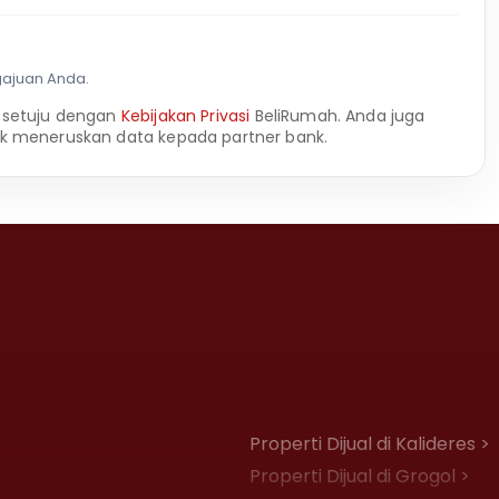
gajuan Anda.
 setuju dengan
Kebijakan Privasi
BeliRumah. Anda juga
k meneruskan data kepada partner bank.
Properti Dijual di Kalideres >
Properti Dijual di Grogol >