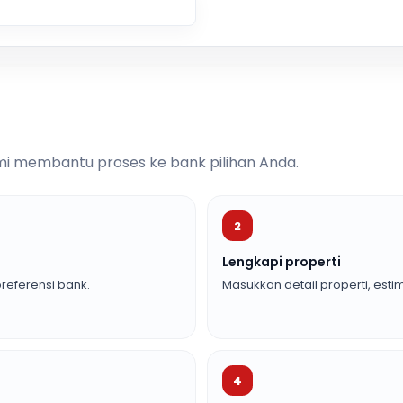
i membantu proses ke bank pilihan Anda.
2
Lengkapi properti
referensi bank.
Masukkan detail properti, estim
4