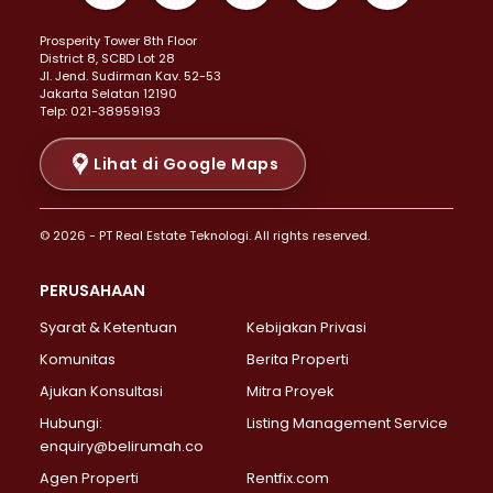
Properti Dijual di Kemayoran >
Prosperity Tower 8th Floor
Properti Dijual di Menteng >
District 8, SCBD Lot 28
Properti Dijual di Senen >
JI. Jend. Sudirman Kav. 52-53
Jakarta Selatan 12190
Properti Dijual di Tanah Abang >
Telp: 021-38959193
Properti Dijual di Cikini >
Properti Dijual di Kramat >
Lihat di Google Maps
Properti Dijual di Pasar Baru >
Properti Dijual di Bendungan Hilir >
© 2026 - PT Real Estate Teknologi. All rights reserved.
Properti Dijual di Jakarta Selatan >
Properti Dijual di Cilandak >
PERUSAHAAN
Properti Dijual di Lebak Bulus >
Syarat & Ketentuan
Kebijakan Privasi
Properti Dijual di Gandaria Selatan >
Properti Dijual di Pondok Labu >
Komunitas
Berita Properti
Properti Dijual di Cipete Selatan >
Ajukan Konsultasi
Mitra Proyek
Properti Dijual di Jagakarsa >
Hubungi:
Listing Management Service
Properti Dijual di Lenteng Agung >
enquiry@belirumah.co
Properti Dijual di Senayan >
Agen Properti
Rentfix.com
Properti Dijual di Pondok Pinang >