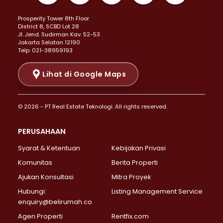
Properti Dijual di Kemayoran >
Prosperity Tower 8th Floor
Properti Dijual di Menteng >
District 8, SCBD Lot 28
Properti Dijual di Senen >
JI. Jend. Sudirman Kav. 52-53
Jakarta Selatan 12190
Properti Dijual di Tanah Abang >
Telp: 021-38959193
Properti Dijual di Cikini >
Properti Dijual di Kramat >
Lihat di Google Maps
Properti Dijual di Pasar Baru >
Properti Dijual di Bendungan Hilir >
© 2026 - PT Real Estate Teknologi. All rights reserved.
Properti Dijual di Jakarta Selatan >
Properti Dijual di Cilandak >
PERUSAHAAN
Properti Dijual di Lebak Bulus >
Syarat & Ketentuan
Kebijakan Privasi
Properti Dijual di Gandaria Selatan >
Properti Dijual di Pondok Labu >
Komunitas
Berita Properti
Properti Dijual di Cipete Selatan >
Ajukan Konsultasi
Mitra Proyek
Properti Dijual di Jagakarsa >
Hubungi:
Listing Management Service
Properti Dijual di Lenteng Agung >
enquiry@belirumah.co
Properti Dijual di Senayan >
Agen Properti
Rentfix.com
Properti Dijual di Pondok Pinang >