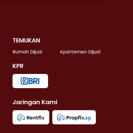
TEMUKAN
 >
Rumah Dijual
Apartemen Dijual
KPR
>
 >
Jaringan Kami
u >
>
 Lama >