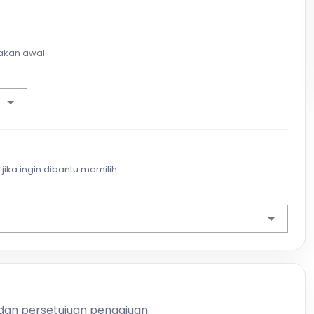
akan awal.
jika ingin dibantu memilih.
 dan persetujuan pengajuan.