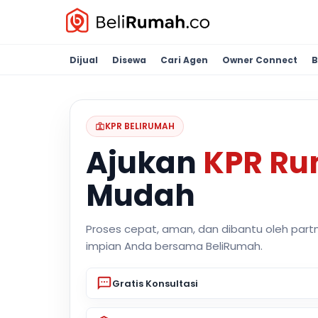
Dijual
Disewa
Cari Agen
Owner Connect
B
KPR BELIRUMAH
Ajukan
KPR R
Mudah
Proses cepat, aman, dan dibantu oleh part
impian Anda bersama BeliRumah.
Gratis Konsultasi