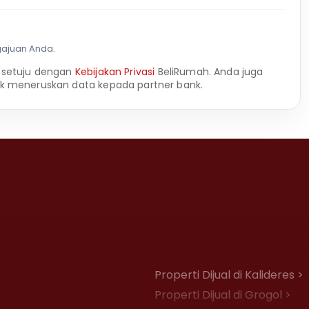
gajuan Anda.
 setuju dengan
Kebijakan Privasi
BeliRumah. Anda juga
k meneruskan data kepada partner bank.
Properti Dijual di Kalideres >
Properti Dijual di Grogol >