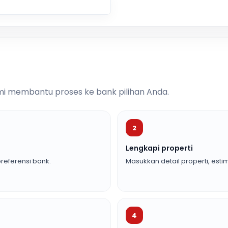
i membantu proses ke bank pilihan Anda.
2
Lengkapi properti
referensi bank.
Masukkan detail properti, estim
4