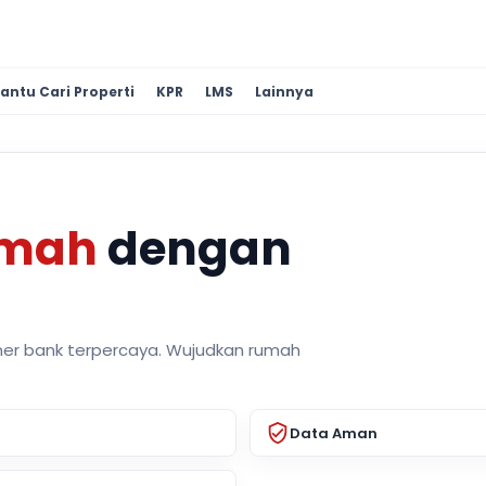
antu Cari Properti
KPR
LMS
Lainnya
umah
dengan
ner bank terpercaya. Wujudkan rumah
Data Aman