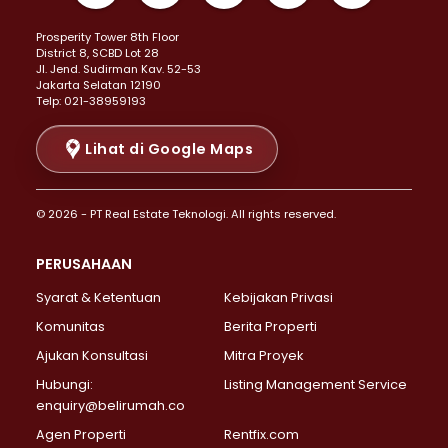
Properti Dijual di Kemayoran >
Prosperity Tower 8th Floor
Properti Dijual di Menteng >
District 8, SCBD Lot 28
Properti Dijual di Senen >
JI. Jend. Sudirman Kav. 52-53
Jakarta Selatan 12190
Properti Dijual di Tanah Abang >
Telp: 021-38959193
Properti Dijual di Cikini >
Properti Dijual di Kramat >
Lihat di Google Maps
Properti Dijual di Pasar Baru >
Properti Dijual di Bendungan Hilir >
© 2026 - PT Real Estate Teknologi. All rights reserved.
Properti Dijual di Jakarta Selatan >
Properti Dijual di Cilandak >
PERUSAHAAN
Properti Dijual di Lebak Bulus >
Syarat & Ketentuan
Kebijakan Privasi
Properti Dijual di Gandaria Selatan >
Properti Dijual di Pondok Labu >
Komunitas
Berita Properti
Properti Dijual di Cipete Selatan >
Ajukan Konsultasi
Mitra Proyek
Properti Dijual di Jagakarsa >
Hubungi:
Listing Management Service
Properti Dijual di Lenteng Agung >
enquiry@belirumah.co
Properti Dijual di Senayan >
Agen Properti
Rentfix.com
Properti Dijual di Pondok Pinang >