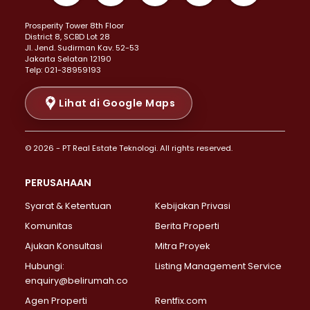
Properti Dijual di Kemayoran >
Prosperity Tower 8th Floor
Properti Dijual di Menteng >
District 8, SCBD Lot 28
Properti Dijual di Senen >
JI. Jend. Sudirman Kav. 52-53
Jakarta Selatan 12190
Properti Dijual di Tanah Abang >
Telp: 021-38959193
Properti Dijual di Cikini >
Properti Dijual di Kramat >
Lihat di Google Maps
Properti Dijual di Pasar Baru >
Properti Dijual di Bendungan Hilir >
© 2026 - PT Real Estate Teknologi. All rights reserved.
Properti Dijual di Jakarta Selatan >
Properti Dijual di Cilandak >
PERUSAHAAN
Properti Dijual di Lebak Bulus >
Syarat & Ketentuan
Kebijakan Privasi
Properti Dijual di Gandaria Selatan >
Properti Dijual di Pondok Labu >
Komunitas
Berita Properti
Properti Dijual di Cipete Selatan >
Ajukan Konsultasi
Mitra Proyek
Properti Dijual di Jagakarsa >
Hubungi:
Listing Management Service
Properti Dijual di Lenteng Agung >
enquiry@belirumah.co
Properti Dijual di Senayan >
Agen Properti
Rentfix.com
Properti Dijual di Pondok Pinang >